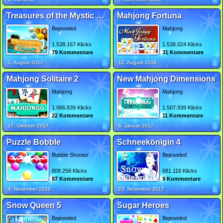
Treasures of the Mystic Sea 2
Mahjong Fortuna
Bejeweled
Mahjong
1.538.167 Klicks
1.538.024 Klicks
79 Kommentare
31 Kommentare
1. August 2017
12. August 2016
Mahjong Solitaire 2
New Mahjong Dimensions
Mahjong
Mahjong
1.066.839 Klicks
1.507.939 Klicks
22 Kommentare
11 Kommentare
17. Oktober 2017
6. Januar 2017
Puzzle Bobble
Schneekönigin 4
Bubble Shooter
Bejeweled
808.258 Klicks
681.116 Klicks
87 Kommentare
9 Kommentare
4. November 2020
23. November 2017
Snow Queen 5
Sugar Heroes
Bejeweled
Bejeweled