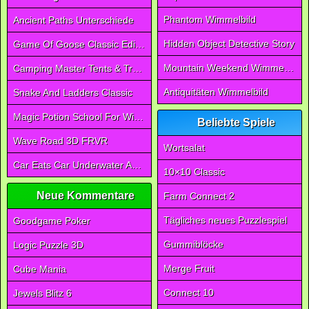
Phantom Wimmelbild
Ancient Paths Unterschiede
Hidden Object Detective Story
Game Of Goose Classic Edition
Mountain Weekend Wimmelbild
Camping Master Tents & Trees
Antiquitäten Wimmelbild
Snake And Ladders Classic
Magic Potion School For Witch
Beliebte Spiele
Wave Road 3D FRVR
Wortsalat
Car Eats Car Underwater Adventure FRVR
10×10 Classic
Neue Kommentare
Farm Connect 2
Tägliches neues Puzzlespiel
Goodgame Poker
Gummiblöcke
Logic Puzzle 3D
Merge Fruit
Cube Mania
Connect 10
Jewels Blitz 6