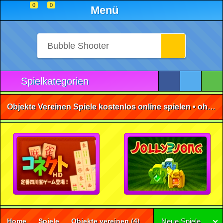
0
0
Menü
Spielkategorien
Objekte Vereinen Spiele kostenlos online spielen • ohne Anmeldung 🕹️
Home
Spiele
Objekte vereinen
(4)
Neue Spiele