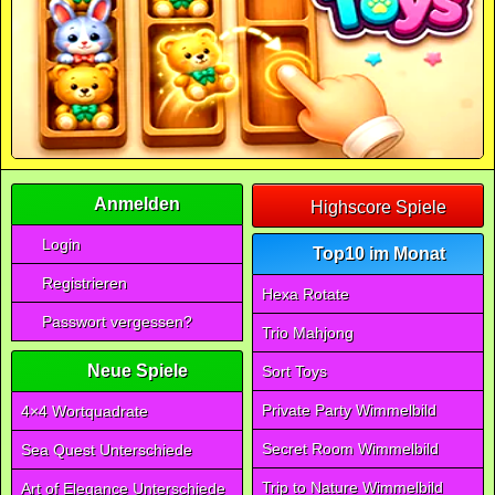
Anmelden
Highscore Spiele
Login
Top10 im Monat
Registrieren
Hexa Rotate
Passwort vergessen?
Trio Mahjong
Neue Spiele
Sort Toys
Private Party Wimmelbild
4×4 Wortquadrate
Secret Room Wimmelbild
Sea Quest Unterschiede
Trip to Nature Wimmelbild
Art of Elegance Unterschiede