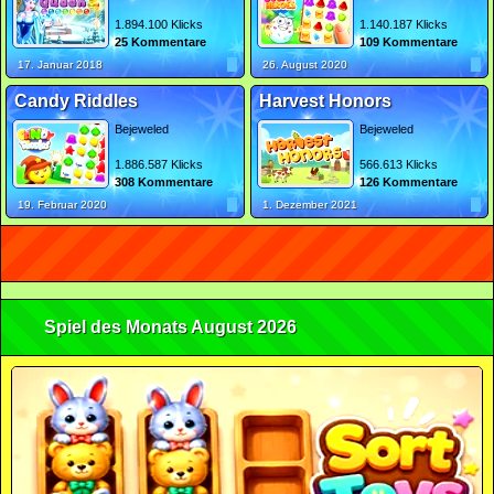
1.894.100 Klicks
1.140.187 Klicks
25 Kommentare
109 Kommentare
17. Januar 2018
26. August 2020
Candy Riddles
Harvest Honors
Bejeweled
Bejeweled
1.886.587 Klicks
566.613 Klicks
308 Kommentare
126 Kommentare
19. Februar 2020
1. Dezember 2021
Spiel des Monats August 2026