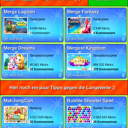
Merge Lagoon
Merge Fantasy
Denkspiele
Denkspiele
4.699 Klicks
2.548 Klicks
0 Kommentare
4 Kommentare
22. Juni 2026
5. Juni 2025
Merge Dreams
Mergest Kingdom
Simulationsspiele
Simulationsspiele
40.961 Klicks
666.032 Klicks
52 Kommentare
379 Kommentare
15. März 2022
18. August 2021
Hier noch ein paar Tipps gegen die Langeweile ;)
MahJongCon
Bubble Shooter Spiel
Mahjong
Bubble Shooter
3.527.628 Klicks
2.063.520 Klicks
55 Kommentare
20 Kommentare
2. Mai 2010
7. November 2018