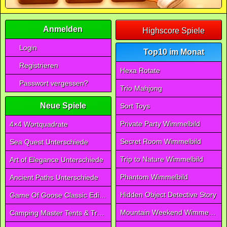
Anmelden
Highscore Spiele
Login
Top10 im Monat
Registrieren
Hexa Rotate
Passwort vergessen?
Trio Mahjong
Neue Spiele
Sort Toys
Private Party Wimmelbild
4×4 Wortquadrate
Secret Room Wimmelbild
Sea Quest Unterschiede
Trip to Nature Wimmelbild
Art of Elegance Unterschiede
Phantom Wimmelbild
Ancient Paths Unterschiede
Hidden Object Detective Story
Game Of Goose Classic Edition
Mountain Weekend Wimmelbild
Camping Master Tents & Trees