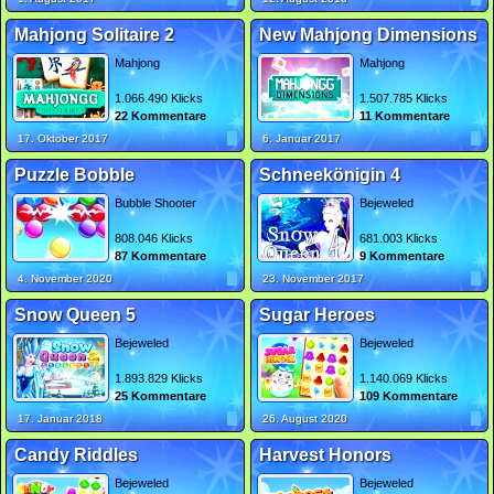
Mahjong Solitaire 2
New Mahjong Dimensions
Mahjong
Mahjong
1.066.490 Klicks
1.507.785 Klicks
22 Kommentare
11 Kommentare
17. Oktober 2017
6. Januar 2017
Puzzle Bobble
Schneekönigin 4
Bubble Shooter
Bejeweled
808.046 Klicks
681.003 Klicks
87 Kommentare
9 Kommentare
4. November 2020
23. November 2017
Snow Queen 5
Sugar Heroes
Bejeweled
Bejeweled
1.893.829 Klicks
1.140.069 Klicks
25 Kommentare
109 Kommentare
17. Januar 2018
26. August 2020
Candy Riddles
Harvest Honors
Bejeweled
Bejeweled