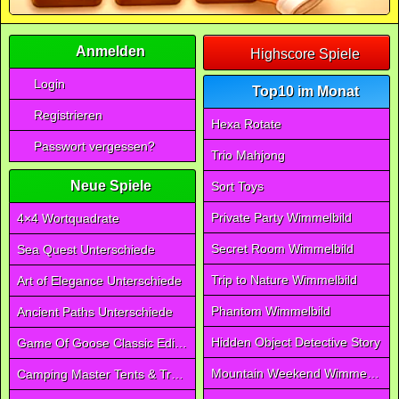
Anmelden
Highscore Spiele
Login
Top10 im Monat
Registrieren
Hexa Rotate
Passwort vergessen?
Trio Mahjong
Neue Spiele
Sort Toys
Private Party Wimmelbild
4×4 Wortquadrate
Secret Room Wimmelbild
Sea Quest Unterschiede
Trip to Nature Wimmelbild
Art of Elegance Unterschiede
Phantom Wimmelbild
Ancient Paths Unterschiede
Hidden Object Detective Story
Game Of Goose Classic Edition
Mountain Weekend Wimmelbild
Camping Master Tents & Trees