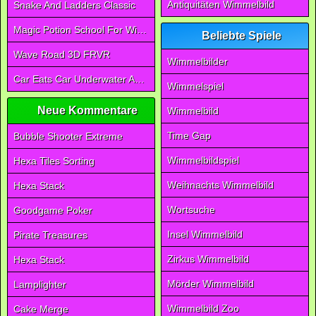
Antiquitäten Wimmelbild
Snake And Ladders Classic
Magic Potion School For Witch
Beliebte Spiele
Wave Road 3D FRVR
Wimmelbilder
Car Eats Car Underwater Adventure FRVR
Wimmelspiel
Neue Kommentare
Wimmelbild
Time Gap
Bubble Shooter Extreme
Wimmelbildspiel
Hexa Tiles Sorting
Weihnachts Wimmelbild
Hexa Stack
Wortsuche
Goodgame Poker
Insel Wimmelbild
Pirate Treasures
Zirkus Wimmelbild
Hexa Stack
Mörder Wimmelbild
Lamplighter
Wimmelbild Zoo
Cake Merge