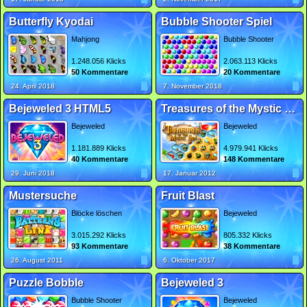
Butterfly Kyodai
Bubble Shooter Spiel
Mahjong
Bubble Shooter
1.248.056 Klicks
2.063.113 Klicks
50 Kommentare
20 Kommentare
24. April 2018
7. November 2018
Bejeweled 3 HTML5
Treasures of the Mystic Sea
Bejeweled
Bejeweled
1.181.889 Klicks
4.979.941 Klicks
40 Kommentare
148 Kommentare
29. Juni 2018
17. Januar 2012
Mustersuche
Fruit Blast
Blöcke löschen
Bejeweled
3.015.292 Klicks
805.332 Klicks
93 Kommentare
38 Kommentare
26. August 2011
6. Oktober 2017
Puzzle Bobble
Bejeweled 3
Bubble Shooter
Bejeweled