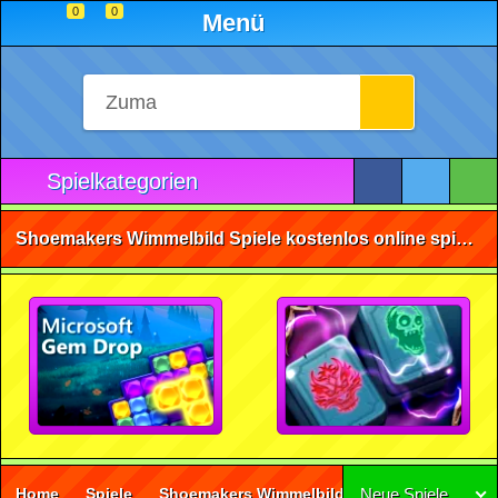
0
0
Menü
Spielkategorien
Shoemakers Wimmelbild Spiele kostenlos online spielen • ohne Anmeldung 🕹️
Home
Spiele
Shoemakers Wimmelbild
(1)
Neue Spiele