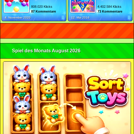
808.020 Klicks
4.402.584 Klicks
87 Kommentare
73 Kommentare
4. November 2020
12. Mai 2016
Spiel des Monats August 2026