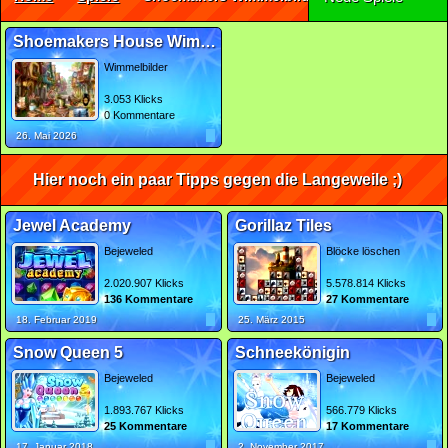
Shoemakers House Wimmelbild
Wimmelbilder
3.053 Klicks
0 Kommentare
26. Mai 2026
Hier noch ein paar Tipps gegen die Langeweile ;)
Jewel Academy
Gorillaz Tiles
Bejeweled
Blöcke löschen
2.020.907 Klicks
5.578.814 Klicks
136 Kommentare
27 Kommentare
18. Februar 2019
25. März 2015
Snow Queen 5
Schneekönigin
Bejeweled
Bejeweled
1.893.767 Klicks
566.779 Klicks
25 Kommentare
17 Kommentare
17. Januar 2018
2. November 2017