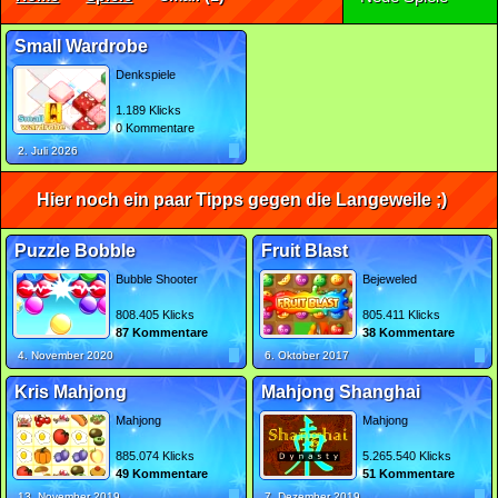
Small Wardrobe
Denkspiele
1.189 Klicks
0 Kommentare
2. Juli 2026
Hier noch ein paar Tipps gegen die Langeweile ;)
Puzzle Bobble
Fruit Blast
Bubble Shooter
Bejeweled
808.405 Klicks
805.411 Klicks
87 Kommentare
38 Kommentare
4. November 2020
6. Oktober 2017
Kris Mahjong
Mahjong Shanghai
Mahjong
Mahjong
885.074 Klicks
5.265.540 Klicks
49 Kommentare
51 Kommentare
13. November 2019
7. Dezember 2019