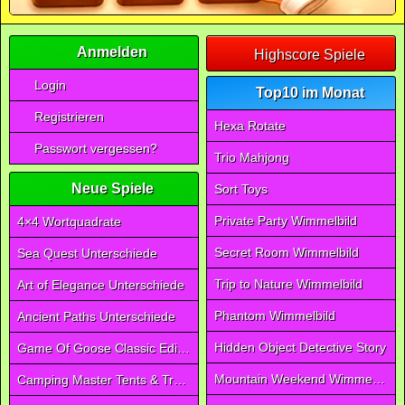
Anmelden
Highscore Spiele
Login
Top10 im Monat
Registrieren
Hexa Rotate
Passwort vergessen?
Trio Mahjong
Neue Spiele
Sort Toys
Private Party Wimmelbild
4×4 Wortquadrate
Secret Room Wimmelbild
Sea Quest Unterschiede
Trip to Nature Wimmelbild
Art of Elegance Unterschiede
Phantom Wimmelbild
Ancient Paths Unterschiede
Hidden Object Detective Story
Game Of Goose Classic Edition
Mountain Weekend Wimmelbild
Camping Master Tents & Trees