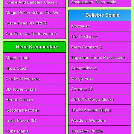
Antiquitäten Wimmelbild
Snake And Ladders Classic
Magic Potion School For Witch
Beliebte Spiele
Wave Road 3D FRVR
Wortsalat
Car Eats Car Underwater Adventure FRVR
10×10 Classic
Neue Kommentare
Farm Connect 2
Tägliches neues Puzzlespiel
Match Fruits
Gummiblöcke
Hexa Stack
Merge Fruit
Cradle of Empires
Connect 10
3D Tower Crash
2048 X2 Merge Blocks
Hearts Classic
10×10 Arabian Nights
Goodgame Poker
Words of Wonders
Logic Puzzle 3D
Tägliches Puzzle
Cube Mania