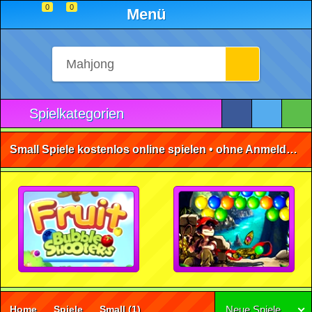
0
0
Menü
Spielkategorien
Small Spiele kostenlos online spielen • ohne Anmeldung 🕹️
Home
Spiele
Small
(1)
Neue Spiele