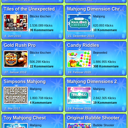
Tiles of the Unexpected
Mahjong Dimension Christmas
Blöcke löschen
Mahjong
1.536.089 Klicks
620.893 Klicks
39 Kommentare
10 Kommentare
4. Juni 2010
21. Dezember 2015
Gold Rush Pro
Candy Riddles
Blöcke löschen
Bejeweled
506.298 Klicks
1.886.955 Klicks
22 Kommentare
308 Kommentare
27. Januar 2012
19. Februar 2020
Simpsons Mahjong
Mahjong Dimensions 2
Mahjong
Mahjong
1.800.708 Klicks
2.842.305 Klicks
4 Kommentare
19 Kommentare
2. Mai 2017
14. Februar 2019
Toy Mahjong Chest
Original Bubble Shooter
Mahjong
Bubble Shooter