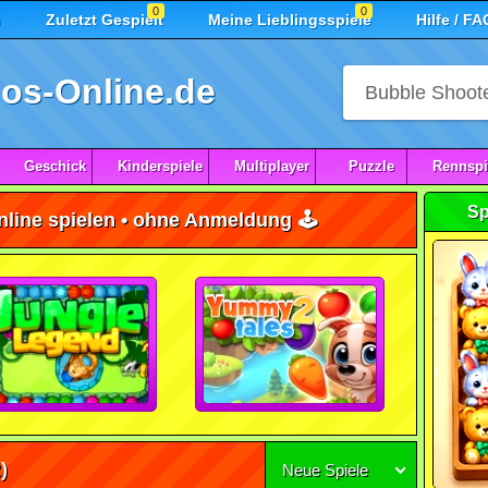
0
0
n
Zuletzt Gespielt
Meine Lieblingsspiele
Hilfe / FA
os-Online.de
Geschick
Kinderspiele
Multiplayer
Puzzle
Rennspi
Sp
online spielen • ohne Anmeldung 🕹️
)
Neue Spiele