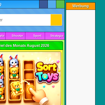
Q
Werbung
ele
Shooter
Sport
Strategie
iel des Monats August 2026