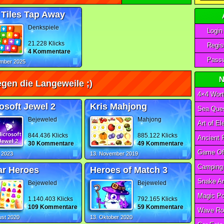
 Tiles Tap Away
Denkspiele
Login
21.228 Klicks
Regist
4 Kommentare
Passw
ember 2025
N
gen die Langeweile ;)
4×4 Wort
osoft Jewel 2
Kris Mahjong
Sea Ques
Bejeweled
Mahjong
844.436 Klicks
885.122 Klicks
30 Kommentare
49 Kommentare
l 2023
13. November 2019
r Heroes
Heroes of Match 3
Bejeweled
Bejeweled
1.140.403 Klicks
792.165 Klicks
109 Kommentare
59 Kommentare
Wave Ro
ust 2020
13. Oktober 2020