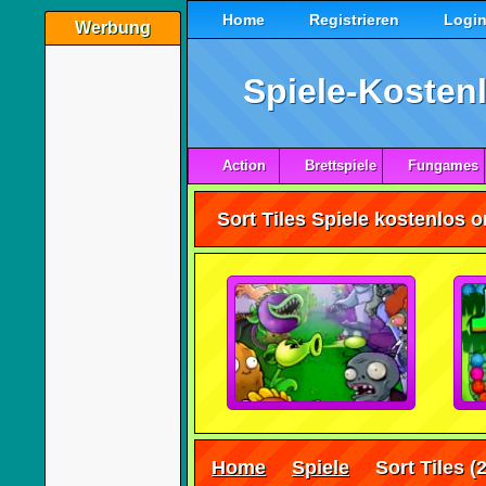
Home
Registrieren
Logi
Werbung
Spiele-Kostenl
Action
Brettspiele
Fungames
Sort Tiles Spiele kostenlos 
Home
Spiele
Sort Tiles
(2