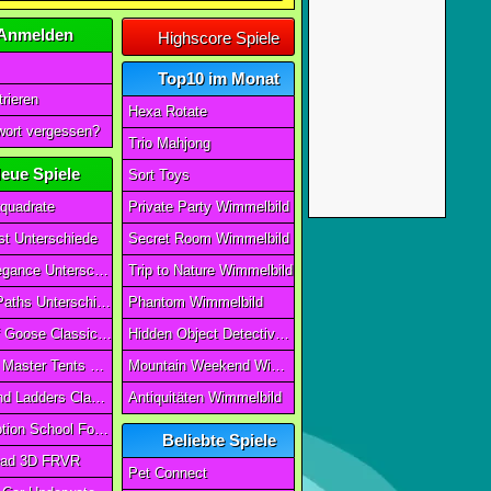
Anmelden
Highscore Spiele
Top10 im Monat
rieren
Hexa Rotate
ort vergessen?
Trio Mahjong
eue Spiele
Sort Toys
quadrate
Private Party Wimmelbild
t Unterschiede
Secret Room Wimmelbild
Art of Elegance Unterschiede
Trip to Nature Wimmelbild
Ancient Paths Unterschiede
Phantom Wimmelbild
Game Of Goose Classic Edition
Hidden Object Detective Story
Camping Master Tents & Trees
Mountain Weekend Wimmelbild
Snake And Ladders Classic
Antiquitäten Wimmelbild
Magic Potion School For Witch
Beliebte Spiele
ad 3D FRVR
Pet Connect