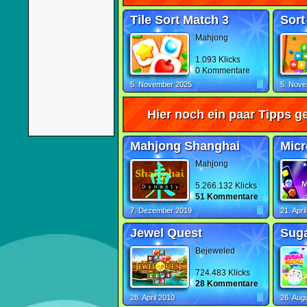
Tile Sort Match 3
Sort
Mahjong
1.093 Klicks
0 Kommentare
5. November 2025
5. Nov
Hier noch ein paar Tipps ge
Mahjong Shanghai
Micr
Mahjong
5.266.132 Klicks
51 Kommentare
7. Dezember 2019
21. Apri
Jewel Quest
Suga
Bejeweled
724.483 Klicks
28 Kommentare
28. April 2010
26. Aug