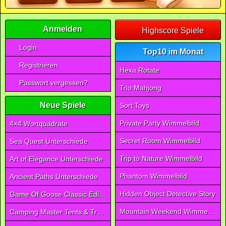
Anmelden
Highscore Spiele
Login
Top10 im Monat
Registrieren
Hexa Rotate
Passwort vergessen?
Trio Mahjong
Neue Spiele
Sort Toys
Private Party Wimmelbild
4×4 Wortquadrate
Secret Room Wimmelbild
Sea Quest Unterschiede
Trip to Nature Wimmelbild
Art of Elegance Unterschiede
Phantom Wimmelbild
Ancient Paths Unterschiede
Hidden Object Detective Story
Game Of Goose Classic Edition
Mountain Weekend Wimmelbild
Camping Master Tents & Trees