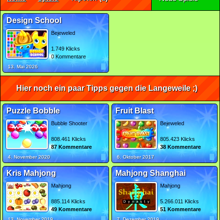
Design School
Bejeweled
1.749 Klicks
0 Kommentare
13. Mai 2026
Hier noch ein paar Tipps gegen die Langeweile ;)
Puzzle Bobble
Fruit Blast
Bubble Shooter
Bejeweled
808.461 Klicks
805.423 Klicks
87 Kommentare
38 Kommentare
4. November 2020
6. Oktober 2017
Kris Mahjong
Mahjong Shanghai
Mahjong
Mahjong
885.114 Klicks
5.266.011 Klicks
49 Kommentare
51 Kommentare
13. November 2019
7. Dezember 2019