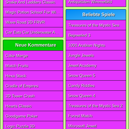
Antiquitäten Wimmelbild
Snake And Ladders Classic
Magic Potion School For Witch
Beliebte Spiele
Wave Road 3D FRVR
Treasures of the Mystic Sea
Car Eats Car Underwater Adventure FRVR
Bejeweled 3
Neue Kommentare
1001 Arabian Nights
Jungle Jewels
Cake Merge
Jewel Academy
Match Fruits
Snow Queen 5
Hexa Stack
Candy Riddles
Cradle of Empires
Snow Queen 4
3D Tower Crash
Treasures of the Mystic Sea 2
Hearts Classic
Forest Match
Goodgame Poker
Microsoft Jewel
Logic Puzzle 3D