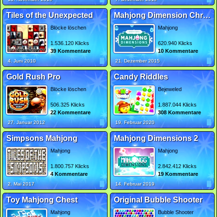
Tiles of the Unexpected
Mahjong Dimension Christmas
Blöcke löschen
Mahjong
1.536.120 Klicks
620.940 Klicks
39 Kommentare
10 Kommentare
4. Juni 2010
21. Dezember 2015
Gold Rush Pro
Candy Riddles
Blöcke löschen
Bejeweled
506.325 Klicks
1.887.044 Klicks
22 Kommentare
308 Kommentare
27. Januar 2012
19. Februar 2020
Simpsons Mahjong
Mahjong Dimensions 2
Mahjong
Mahjong
1.800.757 Klicks
2.842.412 Klicks
4 Kommentare
19 Kommentare
2. Mai 2017
14. Februar 2019
Toy Mahjong Chest
Original Bubble Shooter
Mahjong
Bubble Shooter