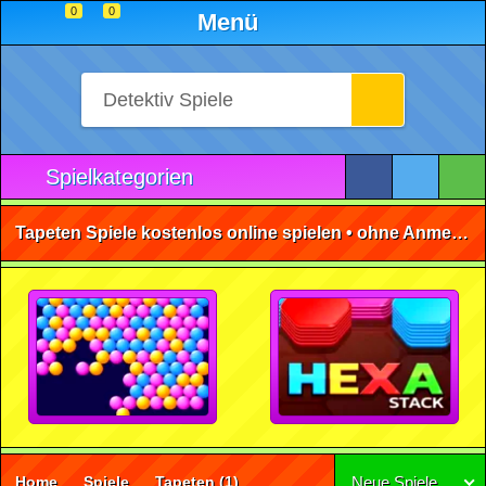
0
0
Menü
Spielkategorien
Tapeten Spiele kostenlos online spielen • ohne Anmeldung 🕹️
Home
Spiele
Tapeten
(1)
Neue Spiele