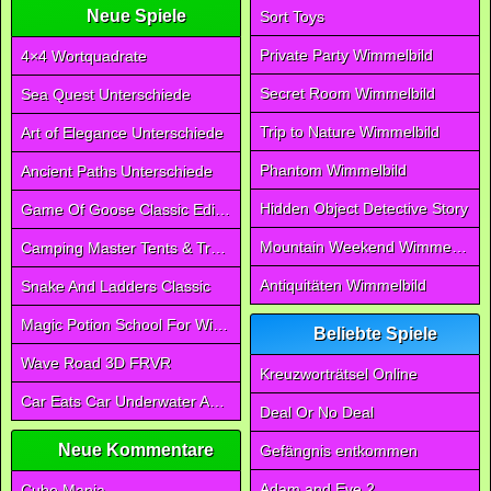
Neue Spiele
Sort Toys
Private Party Wimmelbild
4×4 Wortquadrate
Secret Room Wimmelbild
Sea Quest Unterschiede
Trip to Nature Wimmelbild
Art of Elegance Unterschiede
Phantom Wimmelbild
Ancient Paths Unterschiede
Hidden Object Detective Story
Game Of Goose Classic Edition
Mountain Weekend Wimmelbild
Camping Master Tents & Trees
Antiquitäten Wimmelbild
Snake And Ladders Classic
Magic Potion School For Witch
Beliebte Spiele
Wave Road 3D FRVR
Kreuzworträtsel Online
Car Eats Car Underwater Adventure FRVR
Deal Or No Deal
Neue Kommentare
Gefängnis entkommen
Adam and Eve 2
Cube Mania