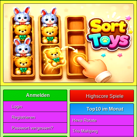
Anmelden
Highscore Spiele
Login
Top10 im Monat
Registrieren
Hexa Rotate
Passwort vergessen?
Trio Mahjong