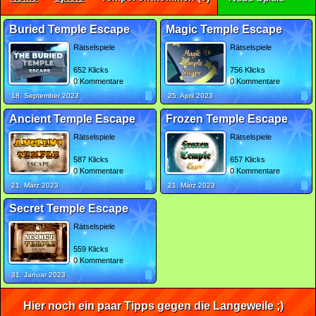
Buried Temple Escape
Magic Temple Escape
Rätselspiele
Rätselspiele
652 Klicks
756 Klicks
0 Kommentare
0 Kommentare
18. September 2023
25. April 2023
Ancient Temple Escape
Frozen Temple Escape
Rätselspiele
Rätselspiele
587 Klicks
657 Klicks
0 Kommentare
0 Kommentare
21. März 2023
21. März 2023
Secret Temple Escape
Rätselspiele
559 Klicks
0 Kommentare
31. Januar 2023
Hier noch ein paar Tipps gegen die Langeweile ;)