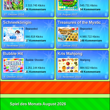
2.315.745 Klicks
545.731 Klicks
36 Kommentare
54 Kommentare
27. Oktober 2014
18. August 2017
Schneekönigin
Treasures of the Mystic Sea
Bejeweled
Bejeweled
566.818 Klicks
4.980.722 Klicks
17 Kommentare
148 Kommentare
2. November 2017
17. Januar 2012
Bubble Hit
Kris Mahjong
Bubble Shooter
Mahjong
1.251.144 Klicks
884.922 Klicks
21 Kommentare
49 Kommentare
6. Oktober 2010
13. November 2019
Spiel des Monats August 2026