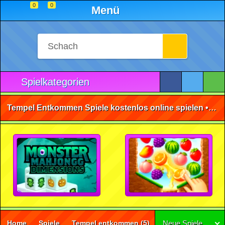
0
0
Menü
Spielkategorien
Tempel Entkommen Spiele kostenlos online spielen • ohne Anmeldung 🕹️
Home
Spiele
Tempel entkommen
(5)
Neue Spiele