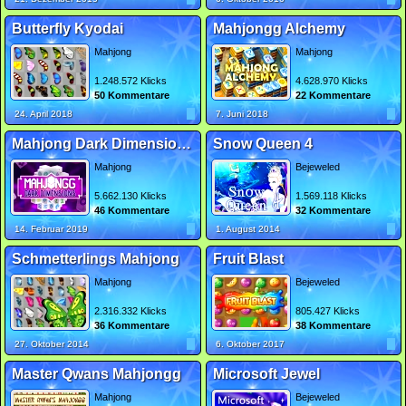
Butterfly Kyodai
Mahjongg Alchemy
Mahjong
Mahjong
1.248.572 Klicks
4.628.970 Klicks
50 Kommentare
22 Kommentare
24. April 2018
7. Juni 2018
Mahjong Dark Dimensions Triple Time
Snow Queen 4
Mahjong
Bejeweled
5.662.130 Klicks
1.569.118 Klicks
46 Kommentare
32 Kommentare
14. Februar 2019
1. August 2014
Schmetterlings Mahjong
Fruit Blast
Mahjong
Bejeweled
2.316.332 Klicks
805.427 Klicks
36 Kommentare
38 Kommentare
27. Oktober 2014
6. Oktober 2017
Master Qwans Mahjongg
Microsoft Jewel
Mahjong
Bejeweled