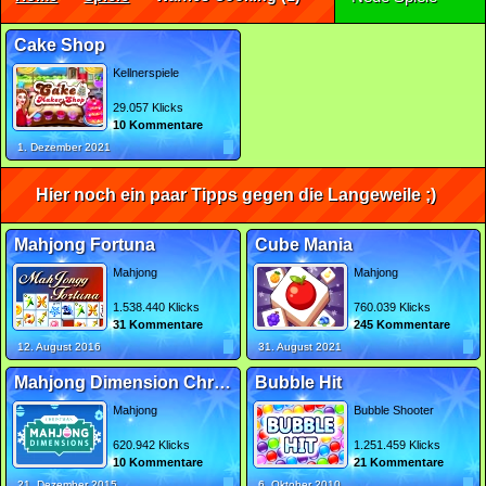
Cake Shop
Kellnerspiele
29.057 Klicks
10 Kommentare
1. Dezember 2021
Hier noch ein paar Tipps gegen die Langeweile ;)
Mahjong Fortuna
Cube Mania
Mahjong
Mahjong
1.538.440 Klicks
760.039 Klicks
31 Kommentare
245 Kommentare
12. August 2016
31. August 2021
Mahjong Dimension Christmas
Bubble Hit
Mahjong
Bubble Shooter
620.942 Klicks
1.251.459 Klicks
10 Kommentare
21 Kommentare
21. Dezember 2015
6. Oktober 2010