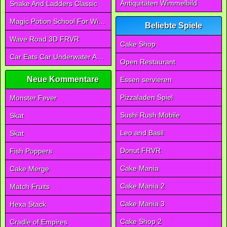
Antiquitäten Wimmelbild
Snake And Ladders Classic
Magic Potion School For Witch
Beliebte Spiele
Wave Road 3D FRVR
Cake Shop
Car Eats Car Underwater Adventure FRVR
Open Restaurant
Neue Kommentare
Essen servieren
Pizzaladen Spiel
Monster Fever
Sushi Rush Mobile
Skat
Leo and Basil
Skat
Donut FRVR
Fish Poppers
Cake Mania
Cake Merge
Cake Mania 2
Match Fruits
Cake Mania 3
Hexa Stack
Cake Shop 2
Cradle of Empires