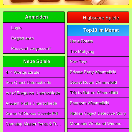
Anmelden
Highscore Spiele
Login
Top10 im Monat
Registrieren
Hexa Rotate
Passwort vergessen?
Trio Mahjong
Neue Spiele
Sort Toys
Private Party Wimmelbild
4×4 Wortquadrate
Secret Room Wimmelbild
Sea Quest Unterschiede
Trip to Nature Wimmelbild
Art of Elegance Unterschiede
Phantom Wimmelbild
Ancient Paths Unterschiede
Hidden Object Detective Story
Game Of Goose Classic Edition
Mountain Weekend Wimmelbild
Camping Master Tents & Trees