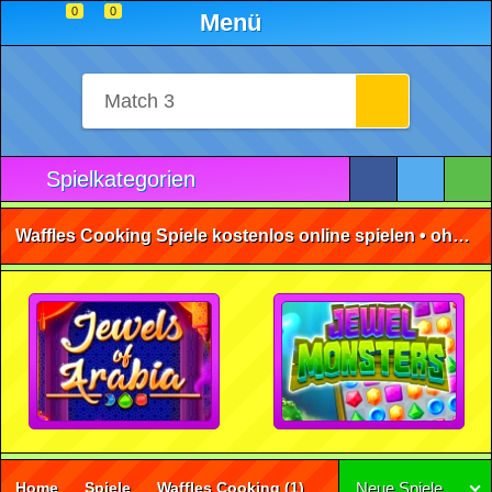
0
0
Menü
Spielkategorien
Waffles Cooking Spiele kostenlos online spielen • ohne Anmeldung 🕹️
Home
Spiele
Waffles Cooking
(1)
Neue Spiele