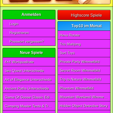
Anmelden
Highscore Spiele
Login
Top10 im Monat
Registrieren
Hexa Rotate
Passwort vergessen?
Trio Mahjong
Neue Spiele
Sort Toys
Private Party Wimmelbild
4×4 Wortquadrate
Secret Room Wimmelbild
Sea Quest Unterschiede
Trip to Nature Wimmelbild
Art of Elegance Unterschiede
Phantom Wimmelbild
Ancient Paths Unterschiede
Mountain Weekend Wimmelbild
Game Of Goose Classic Edition
Hidden Object Detective Story
Camping Master Tents & Trees