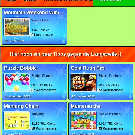
Mountain Weekend Wimmelbild
Wimmelbilder
1.979 Klicks
0 Kommentare
30. Juni 2026
Hier noch ein paar Tipps gegen die Langeweile ;)
Puzzle Bobble
Gold Rush Pro
Bubble Shooter
Blöcke löschen
807.512 Klicks
506.005 Klicks
87 Kommentare
22 Kommentare
4. November 2020
27. Januar 2012
Mahjong Chain
Mustersuche
Mahjong
Blöcke löschen
3.150.791 Klicks
3.014.751 Klicks
50 Kommentare
93 Kommentare
2. April 2019
26. August 2011