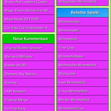
Antiquitäten Wimmelbild
Snake And Ladders Classic
Magic Potion School For Witch
Beliebte Spiele
Wave Road 3D FRVR
Wimmelbilder
Car Eats Car Underwater Adventure FRVR
Wimmelspiel
Neue Kommentare
Wimmelbild
Time Gap
Original Bubble Shooter
Wimmelbildspiel
Wer wird Millionär
Weihnachts Wimmelbild
Bubble Hit 3D
Wortsuche
Diamant Sky Stories
Insel Wimmelbild
Rummy
Zirkus Wimmelbild
LKW beladen
Mörder Wimmelbild
Tropical Merge
Wimmelbild Zoo
Pet Pop Party