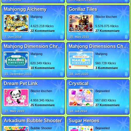
Mahjongg Alchemy
Gorillaz Tiles
Mahjong
Blöcke löschen
4.623.218 Klicks
5.576.075 Klicks
22 Kommentare
27 Kommentare
7. Juni 2018
25. März 2015
Mahjong Dimension Christmas
Mahjong Dimensions Christmas in July
Mahjong
Mahjong
620.349 Klicks
560.728 Klicks
10 Kommentare
3 Kommentare
21. Dezember 2015
24. Juni 2020
Dream Pet Link
Crystical
Blöcke löschen
Bejeweled
4.959.345 Klicks
557.693 Klicks
25 Kommentare
27 Kommentare
27. März 2015
14. Juli 2014
Arkadium Bubble Shooter
Sugar Heroes
Bubble Shooter
Bejeweled