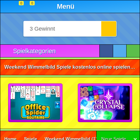
0
0
Menü
Spielkategorien
Weekend Wimmelbild Spiele kostenlos online spielen • ohne Anmeldung 🕹️
Home
Spiele
Weekend Wimmelbild
(1)
Neue Spiele