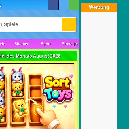
Q
Werbung
ele
Shooter
Sport
Strategie
iel des Monats August 2026