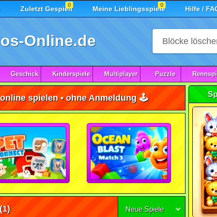
0
0
n
Zuletzt Gespielt
Meine Lieblingsspiele
Hilfe / FA
os-Online.de
Geschick
Kinderspiele
Multiplayer
Puzzle
Rennspi
Sp
online spielen • ohne Anmeldung 🕹️
(1)
Neue Spiele