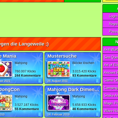
Login
Regist
Passw
N
gen die Langeweile ;)
4×4 Wort
e Mania
Mustersuche
Sea Ques
Mahjong
Blöcke löschen
760.007 Klicks
3.015.420 Klicks
244 Kommentare
93 Kommentare
ust 2021
26. August 2011
JongCon
Mahjong Dark Dimensions Triple Time
Mahjong
Mahjong
3.527.187 Klicks
5.658.933 Klicks
55 Kommentare
46 Kommentare
Wave Ro
2010
14. Februar 2019