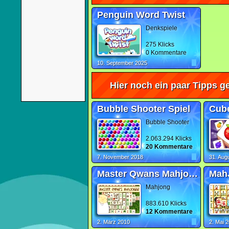
Penguin Word Twist
Denkspiele
275 Klicks
0 Kommentare
10. September 2025
Hier noch ein paar Tipps ge
Bubble Shooter Spiel
Cub
Bubble Shooter
2.063.294 Klicks
20 Kommentare
7. November 2018
31. Aug
Master Qwans Mahjongg
Mah
Mahjong
883.610 Klicks
12 Kommentare
2. März 2010
2. Mai 