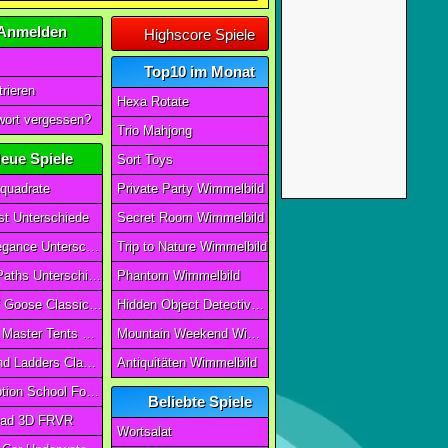
Anmelden
Highscore Spiele
Top10 im Monat
rieren
Hexa Rotate
ort vergessen?
Trio Mahjong
eue Spiele
Sort Toys
quadrate
Private Party Wimmelbild
t Unterschiede
Secret Room Wimmelbild
Art of Elegance Unterschiede
Trip to Nature Wimmelbild
Ancient Paths Unterschiede
Phantom Wimmelbild
Game Of Goose Classic Edition
Hidden Object Detective Story
Camping Master Tents & Trees
Mountain Weekend Wimmelbild
Snake And Ladders Classic
Antiquitäten Wimmelbild
Magic Potion School For Witch
Beliebte Spiele
ad 3D FRVR
Wortsalat