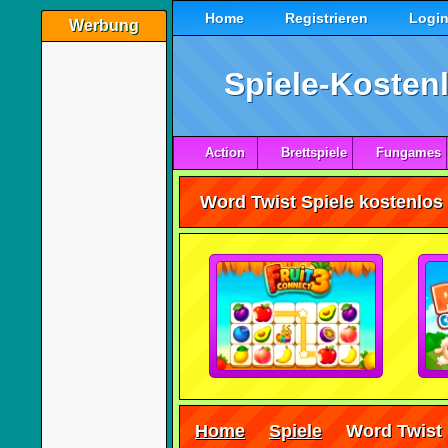
Home
Registrieren
Logi
Werbung
Spiele-Kostenl
Action
Brettspiele
Fungames
Word Twist Spiele kostenlos 
Home
Spiele
Word Twist