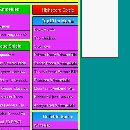
Anmelden
Highscore Spiele
Top10 im Monat
rieren
Hexa Rotate
ort vergessen?
Trio Mahjong
eue Spiele
Sort Toys
quadrate
Private Party Wimmelbild
t Unterschiede
Secret Room Wimmelbild
Art of Elegance Unterschiede
Trip to Nature Wimmelbild
Ancient Paths Unterschiede
Phantom Wimmelbild
Game Of Goose Classic Edition
Mountain Weekend Wimmelbild
Camping Master Tents & Trees
Hidden Object Detective Story
Snake And Ladders Classic
Antiquitäten Wimmelbild
Magic Potion School For Witch
Beliebte Spiele
ad 3D FRVR
Wortsalat