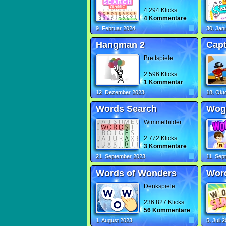
4.294 Klicks
4 Kommentare
9. Februar 2024
30. Jan
Hangman 2
Cap
Brettspiele
2.596 Klicks
1 Kommentar
12. Dezember 2023
18. Okt
Words Search
Wog
Wimmelbilder
2.772 Klicks
3 Kommentare
21. September 2023
11. Sep
Words of Wonders
Wor
Denkspiele
236.827 Klicks
56 Kommentare
1. August 2023
5. Juli 