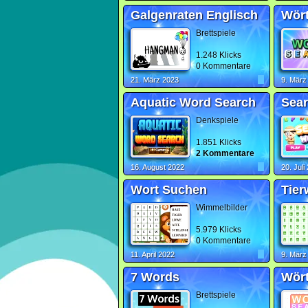
Galgenraten Englisch
Wört
Brettspiele
1.248 Klicks
0 Kommentare
21. März 2023
9. März
Aquatic Word Search
Sea
Denkspiele
1.851 Klicks
2 Kommentare
16. August 2022
20. Juli
Wort Suchen
Tier
Wimmelbilder
5.979 Klicks
0 Kommentare
11. April 2022
9. März
7 Words
Wört
Brettspiele