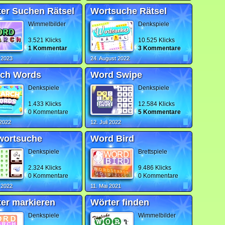
er Suchen Rätsel
Wortsuche Rätsel
Wimmelbilder
Denkspiele
3.521 Klicks
10.525 Klicks
1 Kommentar
3 Kommentare
 2023
24. August 2022
rch Words
Word Swipe
Denkspiele
Denkspiele
1.433 Klicks
12.584 Klicks
0 Kommentare
5 Kommentare
 2022
12. Juli 2022
wortsuche
Word Bird
Denkspiele
Brettspiele
2.324 Klicks
9.486 Klicks
0 Kommentare
0 Kommentare
 2022
11. Mai 2021
er markieren
Wörter finden
Denkspiele
Wimmelbilder