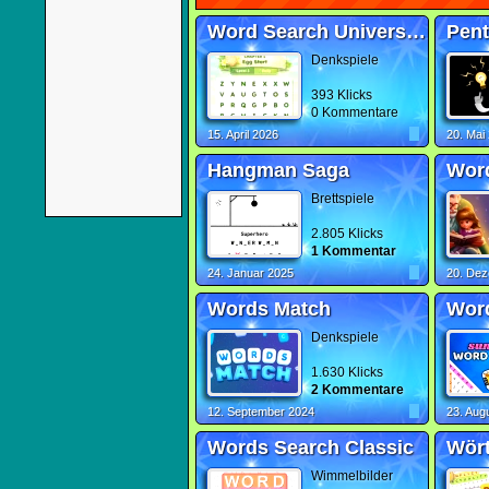
Word Search Universe Easter
Pen
Denkspiele
393 Klicks
0 Kommentare
15. April 2026
20. Mai
Hangman Saga
Brettspiele
2.805 Klicks
1 Kommentar
24. Januar 2025
20. De
Words Match
Wor
Denkspiele
1.630 Klicks
2 Kommentare
12. September 2024
23. Aug
Words Search Classic
Wört
Wimmelbilder