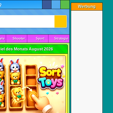
Q
Werbung
ele
Shooter
Sport
Strategie
iel des Monats August 2026