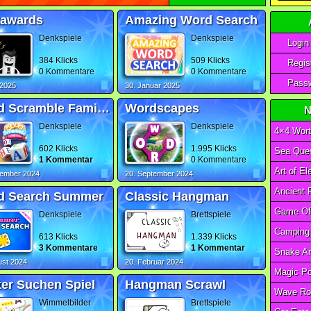
tawards
Amazing Word Search
Denkspiele
Denkspiele
Login
384 Klicks
509 Klicks
Regist
0 Kommentare
0 Kommentare
Passw
 2025
30. Januar 2025
Word Scramble Family Tales
Wordscapes
N
Denkspiele
Denkspiele
4×4 Wort
602 Klicks
1.995 Klicks
Sea Ques
1 Kommentar
0 Kommentare
zember 2024
20. September 2024
d Search Summer
Classic Hangman
Denkspiele
Brettspiele
613 Klicks
1.339 Klicks
3 Kommentare
1 Kommentar
ust 2024
20. Februar 2024
er Suchen Spiel
Hangman Scrawl
Wave Ro
Wimmelbilder
Brettspiele