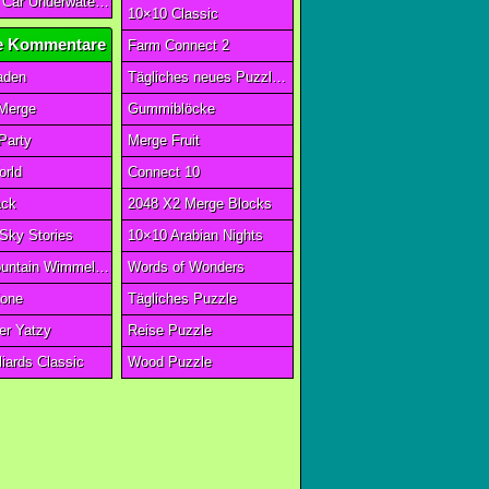
Car Eats Car Underwater Adventure FRVR
10×10 Classic
 Kommentare
Farm Connect 2
aden
Tägliches neues Puzzlespiel
 Merge
Gummiblöcke
Party
Merge Fruit
orld
Connect 10
ack
2048 X2 Merge Blocks
Sky Stories
10×10 Arabian Nights
Magic Fountain Wimmelbild
Words of Wonders
one
Tägliches Puzzle
er Yatzy
Reise Puzzle
lliards Classic
Wood Puzzle