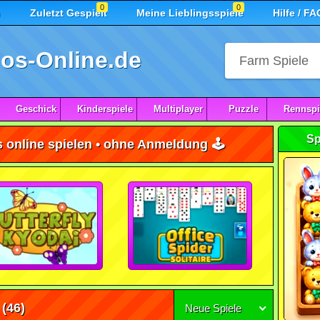
0
0
n
Zuletzt Gespielt
Meine Lieblingsspiele
Hilfe / FA
os-Online.de
Geschick
Kinderspiele
Multiplayer
Puzzle
Rennspi
Sp
 online spielen • ohne Anmeldung 🕹️
(46)
Neue Spiele