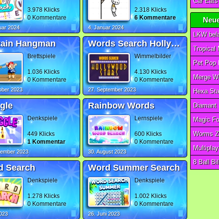
3.978 Klicks
2.318 Klicks
0 Kommentare
6 Kommentare
Neue
uar 2024
4. Januar 2024
LKW bel
tain Hangman
Words Search Hollywood Stars
Tropical
Brettspiele
Wimmelbilder
Pet Pop 
1.036 Klicks
4.130 Klicks
Merge W
0 Kommentare
0 Kommentare
ober 2023
27. September 2023
Hexa St
gle
Rainbow Words
Diamant 
Denkspiele
Lernspiele
Worms Z
449 Klicks
600 Klicks
1 Kommentar
0 Kommentare
Multiplay
tember 2023
30. August 2023
8 Ball Bi
d Search
Word Summer Search
Denkspiele
Denkspiele
1.278 Klicks
1.002 Klicks
0 Kommentare
0 Kommentare
2023
26. Juni 2023