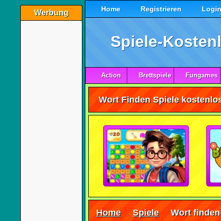
Home
Registrieren
Logi
Werbung
Spiele-Kostenl
Action
Brettspiele
Fungames
Wort Finden Spiele kostenlos
Home
Spiele
Wort finden