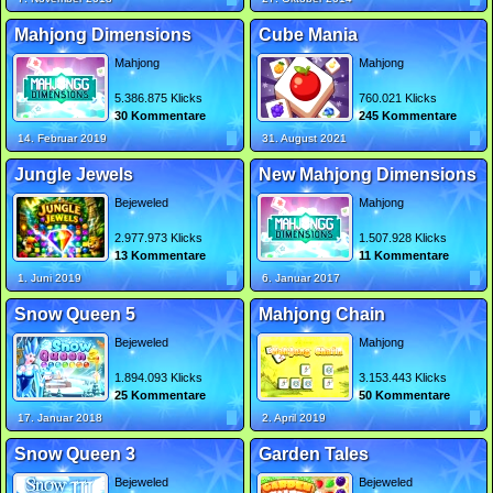
Mahjong Dimensions
Cube Mania
Mahjong
Mahjong
5.386.875 Klicks
760.021 Klicks
30 Kommentare
245 Kommentare
14. Februar 2019
31. August 2021
Jungle Jewels
New Mahjong Dimensions
Bejeweled
Mahjong
2.977.973 Klicks
1.507.928 Klicks
13 Kommentare
11 Kommentare
1. Juni 2019
6. Januar 2017
Snow Queen 5
Mahjong Chain
Bejeweled
Mahjong
1.894.093 Klicks
3.153.443 Klicks
25 Kommentare
50 Kommentare
17. Januar 2018
2. April 2019
Snow Queen 3
Garden Tales
Bejeweled
Bejeweled