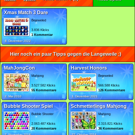
Xmas Match 3 Dare
Bejeweled
3.836 Klicks
1 Kommentar
8. Dezember 2022
Hier noch ein paar Tipps gegen die Langeweile ;)
MahJongCon
Harvest Honors
Mahjong
Bejeweled
3.527.582 Klicks
566.588 Klicks
55 Kommentare
126 Kommentare
2. Mai 2010
1. Dezember 2021
Bubble Shooter Spiel
Schmetterlings Mahjong
Bubble Shooter
Mahjong
2.063.487 Klicks
2.315.821 Klicks
20 Kommentare
36 Kommentare
7. November 2018
27. Oktober 2014