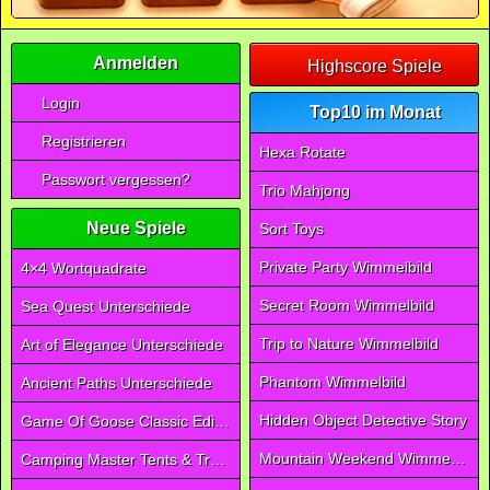
Anmelden
Highscore Spiele
Login
Top10 im Monat
Registrieren
Hexa Rotate
Passwort vergessen?
Trio Mahjong
Neue Spiele
Sort Toys
Private Party Wimmelbild
4×4 Wortquadrate
Secret Room Wimmelbild
Sea Quest Unterschiede
Trip to Nature Wimmelbild
Art of Elegance Unterschiede
Phantom Wimmelbild
Ancient Paths Unterschiede
Hidden Object Detective Story
Game Of Goose Classic Edition
Mountain Weekend Wimmelbild
Camping Master Tents & Trees