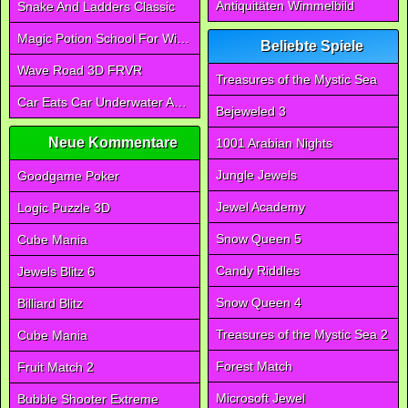
Antiquitäten Wimmelbild
Snake And Ladders Classic
Magic Potion School For Witch
Beliebte Spiele
Wave Road 3D FRVR
Treasures of the Mystic Sea
Car Eats Car Underwater Adventure FRVR
Bejeweled 3
Neue Kommentare
1001 Arabian Nights
Jungle Jewels
Goodgame Poker
Jewel Academy
Logic Puzzle 3D
Snow Queen 5
Cube Mania
Candy Riddles
Jewels Blitz 6
Snow Queen 4
Billiard Blitz
Treasures of the Mystic Sea 2
Cube Mania
Forest Match
Fruit Match 2
Microsoft Jewel
Bubble Shooter Extreme