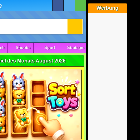
Q
Werbung
ele
Shooter
Sport
Strategie
iel des Monats August 2026