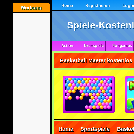
Home
Registrieren
Logi
Werbung
Spiele-Kostenl
Action
Brettspiele
Fungames
Basketball Master kostenlos 
Home
Sportspiele
Basket