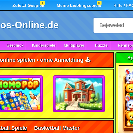
1
0
n
Zuletzt Gespielt
Meine Lieblingsspiele
Hilfe / FA
os-Online.de
Geschick
Kinderspiele
Multiplayer
Puzzle
Rennspi
Sp
online spielen • ohne Anmeldung 🕹️
ball Spiele
Basketball Master