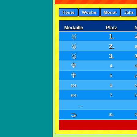
Heute
Woche
Monat
Jahr
Medaille
Platz
1.
🥇
2.
🥈
s
🥉
3.
0
🍭
4.
d
🍭
5.
j
🍬
6.
c
🍬
7.
N
...
🤝
91.
K