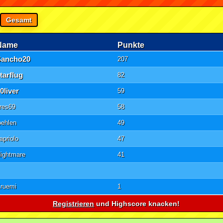
Gesamt
Name
Punkte
Sancho20
207
tarflug
82
0liver
59
res69
58
oehlen
49
apriolo
47
ightmare
41
ruemi
1
Registrieren
und Highscore knacken!