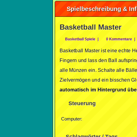
Spielbeschreibung & In
Basketball Master
Basketball Spiele
|
0 Kommentare
|
Basketball Master ist eine echte H
Fingern und lass den Ball aufspri
alle Münzen ein. Schalte alle Bäll
Zielvermögen und ein bisschen Gl
automatisch im Hintergrund übe
Steuerung
Computer:
Schlagwörter / Tags