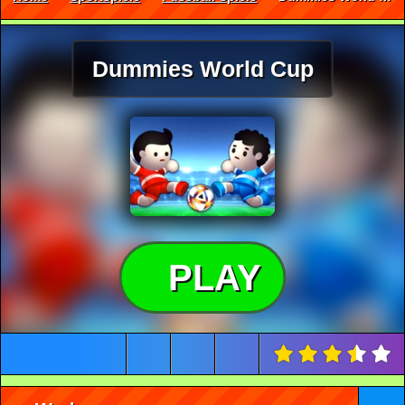
Dummies World Cup
PLAY