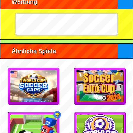
Werbung
Ähnliche Spiele