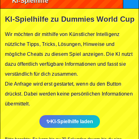
KI-Spielhilfe
KI-Spielhilfe zu Dummies World Cup
Wir möchten dir mithilfe von Künstlicher Intelligenz
nützliche Tipps, Tricks, Lösungen, Hinweise und
mögliche Cheats zu diesem Spiel anzeigen. Die KI nutzt
dazu öffentlich verfügbare Informationen und fasst sie
verständlich für dich zusammen.
Die Anfrage wird erst gestartet, wenn du den Button
drückst. Dabei werden keine persönlichen Informationen
übermittelt.
KI-Spielhilfe laden