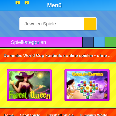
1
0
Menü
Spielkategorien
Dummies World Cup kostenlos online spielen • ohne Anmeldung 🕹️
Home
Sportspiele
Fussball Spiele
Dummies World Cup