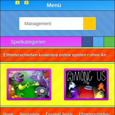
1
0
Menü
Spielkategorien
Elfmeterschießen kostenlos online spielen • ohne Anmeldung 🕹️
Home
Sportspiele
Fussball Spiele
Elfmeterschießen