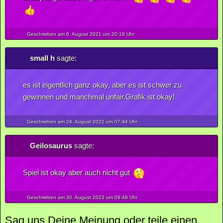
Geschrieben am 6.
August
2021
um 20:19 Uhr
small h
sagte:
es ist eigentlich ganz okay, aber es ist schwer zu
gewinnen und manchmal unfair.Grafik ist okay!
Geschrieben am 24.
August
2022
um 07:44 Uhr
Geilosaurus
sagte:
Spiel ist okay aber auch nicht gut
Geschrieben am 30.
August
2023
um 09:48 Uhr
Sag uns Deine Meinung oder teile einen