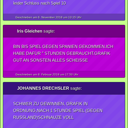
leider Schluss nach Spiel 10
Geschrieben am 6.
November
2018
um 13:15 Uhr
Iris Gleichen
sagte:
BIN BIS SPIEL GEGEN SPANIEN GEKOMMEN.ICH
HABE DAFÜR ” STUNDEN GEBRAUCHT.GRAFIK
GUT AN SONSTEN ALLES SCHEISSE
Geschrieben am 8.
Februar
2019
um 17:50 Uhr
JOHANNES DRECHSLER
sagte:
SCHWER ZU GEWINNEN, GRAFIK IN
ORDNUNG,NACH 1 STUNDE SPIEL (GEGEN
RUSSLAND)SCHNAUZE VOLL