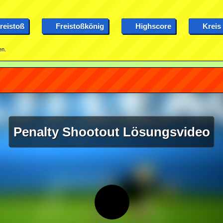
reistoß
Freistoßkönig
Highscore
Kreis
en.
Penalty Shootout Lösungsvideo