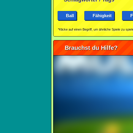
Ball
Fähigkeit
F
*Klicke auf einen Begriff, um ähnliche Spiele zu spiel
Brauchst du Hilfe?