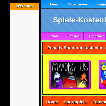
Home
Registrieren
Logi
Werbung
Spiele-Kostenl
Action
Brettspiele
Fungames
Penalty Shootout kostenlos o
Home
Sportspiele
Fussba