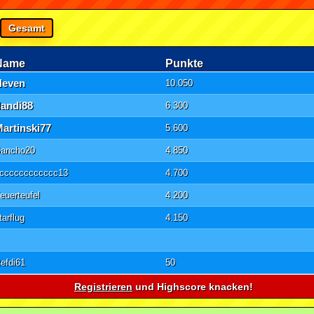
Gesamt
Name
Punkte
Neven
10.050
dandi88
6.300
artinski77
5.600
ancho20
4.850
cccccccccccc13
4.700
euerteufel
4.200
tarflug
4.150
efdi61
50
Registrieren
und Highscore knacken!