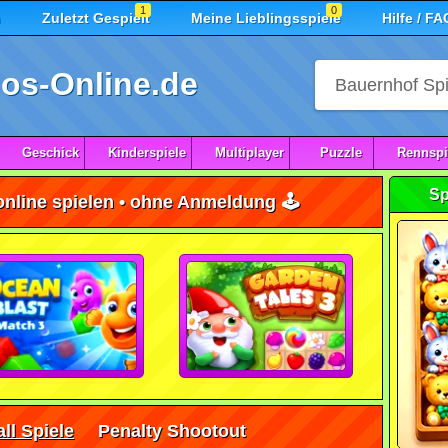
1
0
n
Zuletzt Gespielt
Meine Lieblingsspiele
Hilfe / FA
os-Online.de
Geschick
Kinderspiele
Multiplayer
Puzzle
Rennspi
Sp
nline spielen • ohne Anmeldung 🕹️
ll Spiele
Penalty Shootout