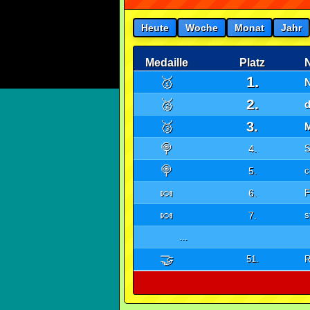
Heute
Woche
Monat
Jahr
Medaille
Platz
1.
🥇
2.
🥈
🥉
3.
M
🍭
4.
S
🍭
5.
c
🍬
6.
F
🍬
7.
s
...
🤝
51.
R