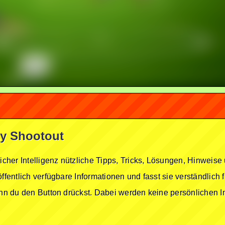
lty Shootout
licher Intelligenz nützliche Tipps, Tricks, Lösungen, Hinwei
öffentlich verfügbare Informationen und fasst sie verständlich
enn du den Button drückst. Dabei werden keine persönlichen In