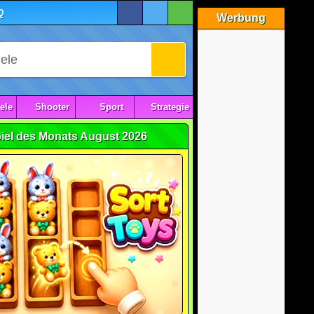
Q
Werbung
ele
Shooter
Sport
Strategie
iel des Monats August 2026