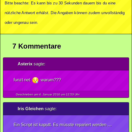
Bitte beachte: Es kann bis zu 30 Sekunden dauern bis du eine
nützliche Antwort erhälst. Die Angaben können zudem unvollständig
oder ungenau sein.
7 Kommentare
Asterix
sagte:
funzt net
warum???
Geschrieben am 4.
Januar
2016
um 12:53 Uhr
Iris Gleichen
sagte:
Ein Script ist kaputt. Es müsste repariert werden …