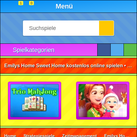
1
0
Menü
Spielkategorien
Emilys Home Sweet Home kostenlos online spielen • ohne Anmeldung 🕹️
Home
Strategiespiele
Zeitmanagement
Emilys Home Sweet Home