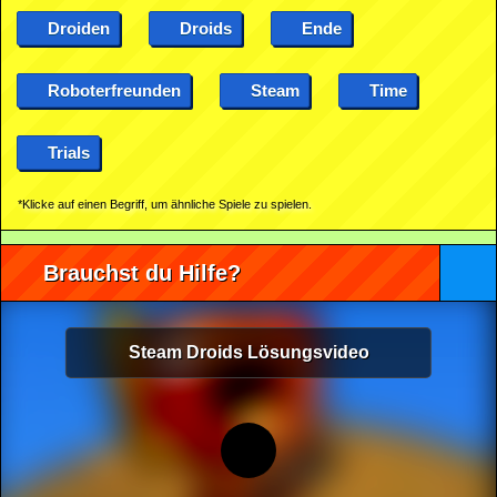
Droiden
Droids
Ende
Roboterfreunden
Steam
Time
Trials
*Klicke auf einen Begriff, um ähnliche Spiele zu spielen.
Brauchst du Hilfe?
Steam Droids Lösungsvideo