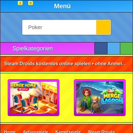
1
0
Menü
Spielkategorien
Steam Droids kostenlos online spielen • ohne Anmeldung 🕹️
Home
Actionspiele
Kampfspiele
Steam Droids