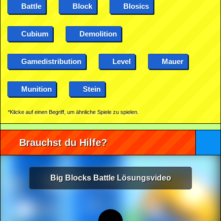
Battle
Block
Blosics
Cubium
Demolition
Gamedistribution
Level
Mauer
Munition
Stein
*Klicke auf einen Begriff, um ähnliche Spiele zu spielen.
Brauchst du Hilfe?
Big Blocks Battle Lösungsvideo