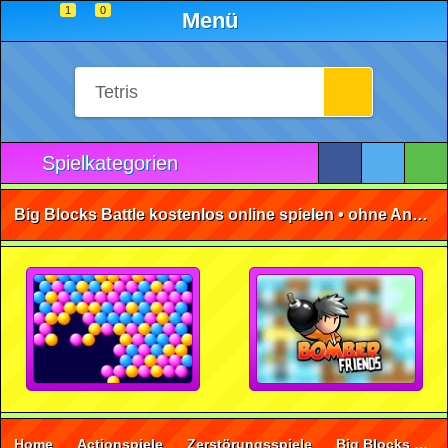
1
0
Menü
Spielkategorien
Big Blocks Battle kostenlos online spielen • ohne Anmeldung 🕹️
Home
Actionspiele
Zerstörungsspiele
Big Blocks Battle