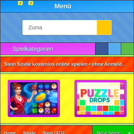
0
0
Menü
Spielkategorien
Stein Spiele kostenlos online spielen • ohne Anmeldung 🕹️
Home
Spiele
Stein
(471)
Neue Spiele