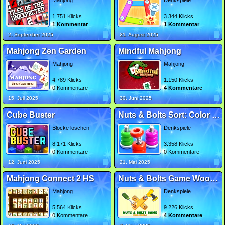
Mahjong
Denkspiele
1.751 Klicks
3.344 Klicks
1 Kommentar
1 Kommentar
2. September 2025
21. August 2025
Mahjong Zen Garden
Mindful Mahjong
Mahjong
Mahjong
4.789 Klicks
1.150 Klicks
0 Kommentare
4 Kommentare
15. Juli 2025
30. Juni 2025
Cube Buster
Nuts & Bolts Sort: Color Puzzle
Blöcke löschen
Denkspiele
8.171 Klicks
3.358 Klicks
0 Kommentare
0 Kommentare
12. Juni 2025
21. Mai 2025
Mahjong Connect 2 HS
Nuts & Bolts Game Wood Puzzle
Mahjong
Denkspiele
5.564 Klicks
9.226 Klicks
0 Kommentare
4 Kommentare