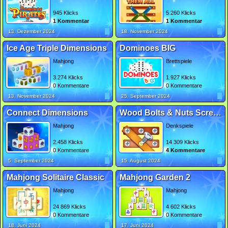
945 Klicks
5.260 Klicks
1 Kommentar
1 Kommentar
13. Dezember 2024
18. November 2024
Ice Age Triple Dimensions
Dominoes BIG
Mahjong
Brettspiele
3.274 Klicks
1.927 Klicks
0 Kommentare
0 Kommentare
13. November 2024
25. September 2024
Connect Dimensions
Wood Bolts & Nuts Screw Pin Puzzle
Mahjong
Denkspiele
2.458 Klicks
14.309 Klicks
0 Kommentare
4 Kommentare
5. September 2024
15. August 2024
Mahjong Solitaire Classic
Mahjong Garden 2
Mahjong
Mahjong
24.869 Klicks
4.602 Klicks
0 Kommentare
0 Kommentare
18. Juni 2024
17. Juni 2024