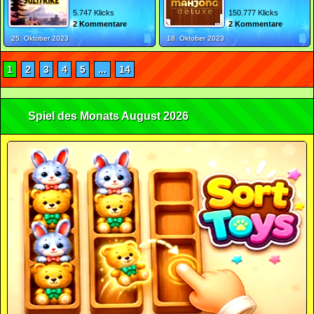
5.747 Klicks
150.777 Klicks
2 Kommentare
2 Kommentare
25. Oktober 2023
18. Oktober 2023
1
2
3
4
5
...
14
Spiel des Monats August 2026