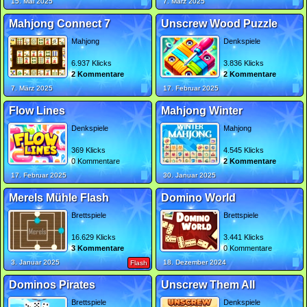
15. Mai 2025
7. März 2025
Mahjong Connect 7
Unscrew Wood Puzzle
Mahjong
Denkspiele
6.937 Klicks
3.836 Klicks
2 Kommentare
2 Kommentare
7. März 2025
17. Februar 2025
Flow Lines
Mahjong Winter
Denkspiele
Mahjong
369 Klicks
4.545 Klicks
0 Kommentare
2 Kommentare
17. Februar 2025
30. Januar 2025
Merels Mühle Flash
Domino World
Brettspiele
Brettspiele
16.629 Klicks
3.441 Klicks
3 Kommentare
0 Kommentare
3. Januar 2025
18. Dezember 2024
Flash
Dominos Pirates
Unscrew Them All
Brettspiele
Denkspiele