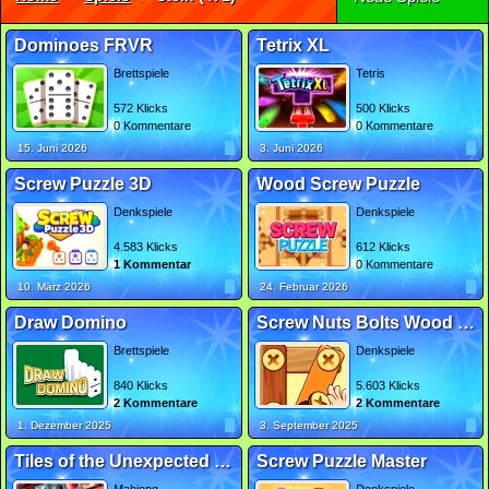
Dominoes FRVR
Tetrix XL
Brettspiele
Tetris
572 Klicks
500 Klicks
0 Kommentare
0 Kommentare
15. Juni 2026
3. Juni 2026
Screw Puzzle 3D
Wood Screw Puzzle
Denkspiele
Denkspiele
4.583 Klicks
612 Klicks
1 Kommentar
0 Kommentare
10. März 2026
24. Februar 2026
Draw Domino
Screw Nuts Bolts Wood Solve
Brettspiele
Denkspiele
840 Klicks
5.603 Klicks
2 Kommentare
2 Kommentare
1. Dezember 2025
3. September 2025
Tiles of the Unexpected Remastered
Screw Puzzle Master