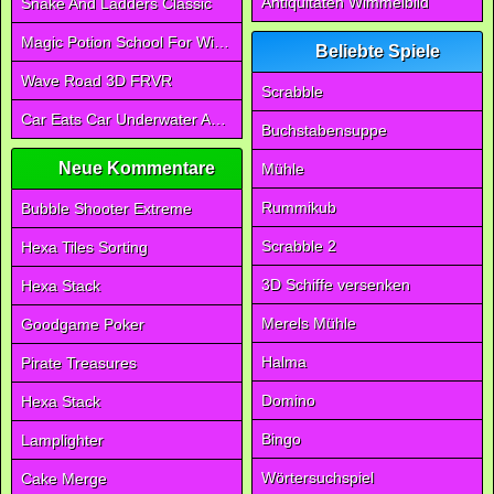
Antiquitäten Wimmelbild
Snake And Ladders Classic
Magic Potion School For Witch
Beliebte Spiele
Wave Road 3D FRVR
Scrabble
Car Eats Car Underwater Adventure FRVR
Buchstabensuppe
Neue Kommentare
Mühle
Rummikub
Bubble Shooter Extreme
Scrabble 2
Hexa Tiles Sorting
3D Schiffe versenken
Hexa Stack
Merels Mühle
Goodgame Poker
Halma
Pirate Treasures
Domino
Hexa Stack
Bingo
Lamplighter
Wörtersuchspiel
Cake Merge