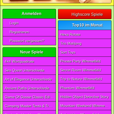
Anmelden
Highscore Spiele
Login
Top10 im Monat
Registrieren
Hexa Rotate
Passwort vergessen?
Trio Mahjong
Neue Spiele
Sort Toys
Private Party Wimmelbild
4×4 Wortquadrate
Secret Room Wimmelbild
Sea Quest Unterschiede
Trip to Nature Wimmelbild
Art of Elegance Unterschiede
Phantom Wimmelbild
Ancient Paths Unterschiede
Hidden Object Detective Story
Game Of Goose Classic Edition
Mountain Weekend Wimmelbild
Camping Master Tents & Trees