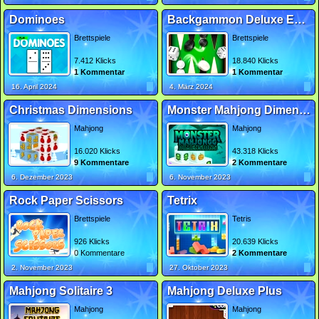
Dominoes
Backgammon Deluxe Edition
Brettspiele
Brettspiele
7.412 Klicks
18.840 Klicks
1 Kommentar
1 Kommentar
16. April 2024
4. März 2024
Christmas Dimensions
Monster Mahjong Dimensions
Mahjong
Mahjong
16.020 Klicks
43.318 Klicks
9 Kommentare
2 Kommentare
6. Dezember 2023
6. November 2023
Rock Paper Scissors
Tetrix
Brettspiele
Tetris
926 Klicks
20.639 Klicks
0 Kommentare
2 Kommentare
2. November 2023
27. Oktober 2023
Mahjong Solitaire 3
Mahjong Deluxe Plus
Mahjong
Mahjong