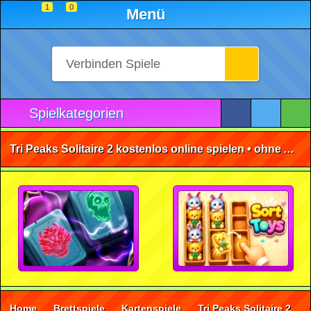
1
0
Menü
Spielkategorien
Tri Peaks Solitaire 2 kostenlos online spielen • ohne Anmeldung 🕹️
Home
Brettspiele
Kartenspiele
Tri Peaks Solitaire 2