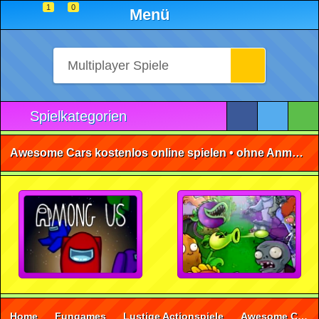
1
0
Menü
Spielkategorien
Awesome Cars kostenlos online spielen • ohne Anmeldung 🕹️
Home
Fungames
Lustige Actionspiele
Awesome Cars