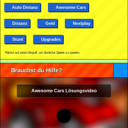
Auto Distanz
Awesome Cars
Distanz
Geld
Nextplay
Stunt
Upgrades
*Klicke auf einen Begriff, um ähnliche Spiele zu spielen.
Brauchst du Hilfe?
Awesome Cars Lösungsvideo