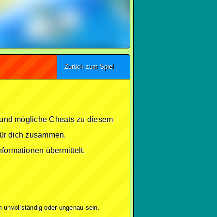
Zurück zum Spiel
se und mögliche Cheats zu diesem
 für dich zusammen.
formationen übermittelt.
 unvollständig oder ungenau sein.