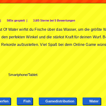
|
585x gespielt
|
3.8/5 Sterne bei 5 Bewertungen
ut Of Water wirfst du Fische über das Wasser, um die größte 
den perfekten Winkel und die stärkst Kraft für deinen Wurf. B
e Rekorde aufzustellen. Viel Spaß bei dem Online Game wünsc
Smartphone/Tablet:
erfen
Fish
Gamedistribution
Water