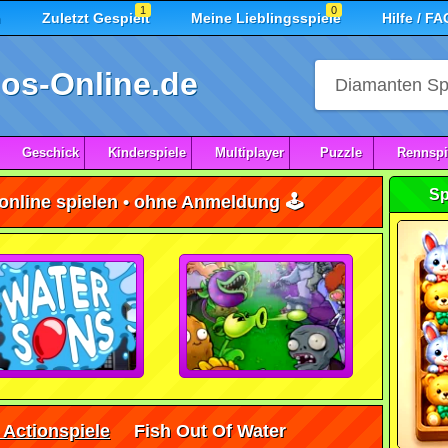
1
0
n
Zuletzt Gespielt
Meine Lieblingsspiele
Hilfe / FA
os-Online.de
Geschick
Kinderspiele
Multiplayer
Puzzle
Rennspi
Sp
online spielen • ohne Anmeldung 🕹️
 Actionspiele
Fish Out Of Water