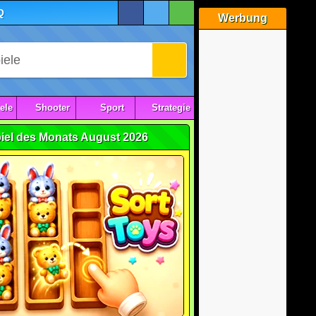
Q
Werbung
ele
Shooter
Sport
Strategie
iel des Monats August 2026