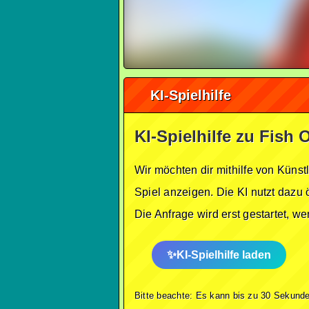
KI-Spielhilfe
KI-Spielhilfe zu Fish 
Wir möchten dir mithilfe von Künst
Spiel anzeigen. Die KI nutzt dazu 
Die Anfrage wird erst gestartet, w
KI-Spielhilfe laden
Bitte beachte: Es kann bis zu 30 Sekunde