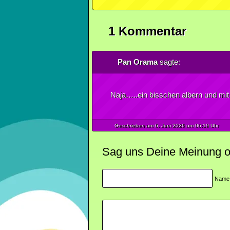
1 Kommentar
Pan Orama
sagte:
Naja…..ein bisschen albern und mit 
Geschrieben am 6.
Juni
2026
um 06:19 Uhr
Sag uns Deine Meinung ode
Name