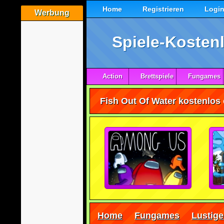
Home
Registrieren
Logi
Werbung
Spiele-Kostenl
Action
Brettspiele
Fungames
Fish Out Of Water kostenlos 
Home
Fungames
Lustige