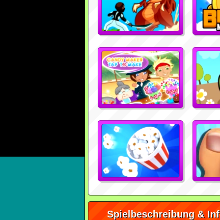
Spielbeschreibung & In