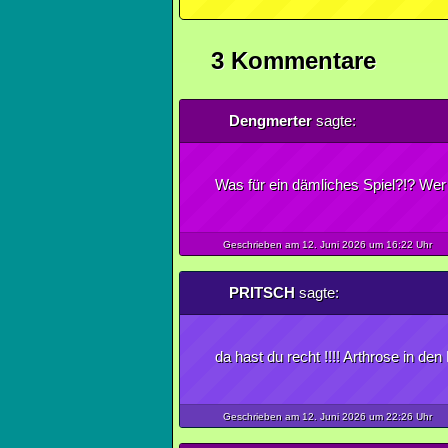
3 Kommentare
Dengmerter
sagte:
Was für ein dämliches Spiel?!? We
Geschrieben am 12.
Juni
2026
um 16:22 Uhr
PRITSCH
sagte:
da hast du recht !!!! Arthrose in d
Geschrieben am 12.
Juni
2026
um 22:26 Uhr