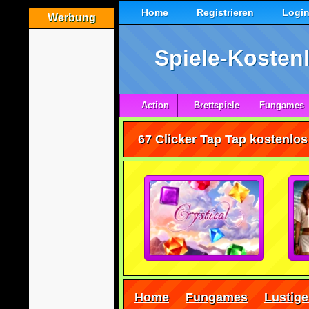
Home
Registrieren
Logi
Werbung
Spiele-Kostenl
Action
Brettspiele
Fungames
67 Clicker Tap Tap kostenlos
Home
Fungames
Lustige