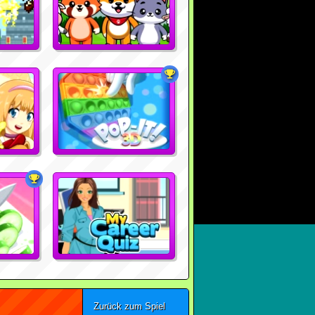
Zurück zum Spiel