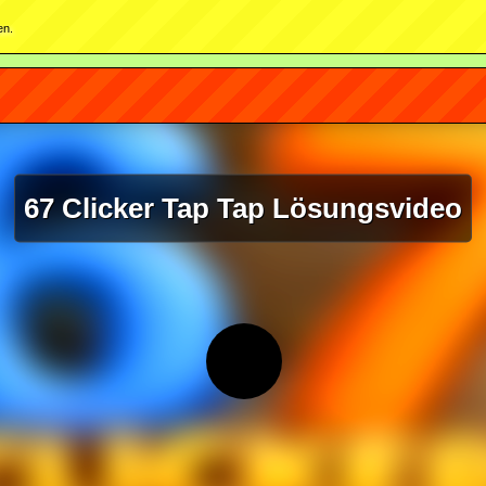
en.
67 Clicker Tap Tap Lösungsvideo