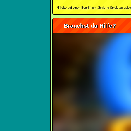
*Klicke auf einen Begriff, um ähnliche Spiele zu spiel
Brauchst du Hilfe?