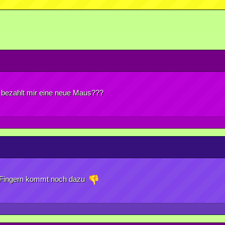
r bezahlt mir eine neue Maus???
en Fingern kommt noch dazu