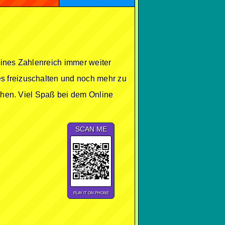
eines Zahlenreich immer weiter
s freizuschalten und noch mehr zu
ichen. Viel Spaß bei dem Online
SCAN ME
PLAY IT ON PHONE