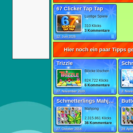
67 Clicker Tap Tap
Lustige Spiele
310 Klicks
3 Kommentare
12. Juni 2026
Hier noch ein paar Tipps ge
Trizzle
Sch
Blöcke löschen
824.722 Klicks
6 Kommentare
27. November 2020
2. Nov
Schmetterlings Mahjong
Butt
Mahjong
2.315.861 Klicks
36 Kommentare
27. Oktober 2014
24. Apri