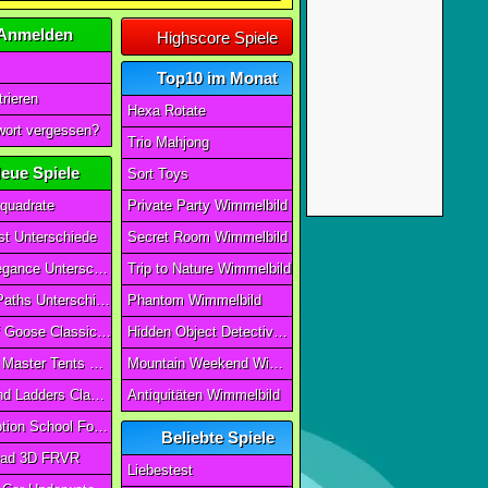
Anmelden
Highscore Spiele
Top10 im Monat
rieren
Hexa Rotate
ort vergessen?
Trio Mahjong
eue Spiele
Sort Toys
quadrate
Private Party Wimmelbild
t Unterschiede
Secret Room Wimmelbild
Art of Elegance Unterschiede
Trip to Nature Wimmelbild
Ancient Paths Unterschiede
Phantom Wimmelbild
Game Of Goose Classic Edition
Hidden Object Detective Story
Camping Master Tents & Trees
Mountain Weekend Wimmelbild
Snake And Ladders Classic
Antiquitäten Wimmelbild
Magic Potion School For Witch
Beliebte Spiele
ad 3D FRVR
Liebestest