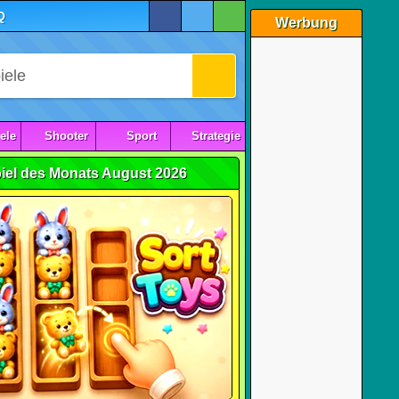
Q
Werbung
ele
Shooter
Sport
Strategie
iel des Monats August 2026