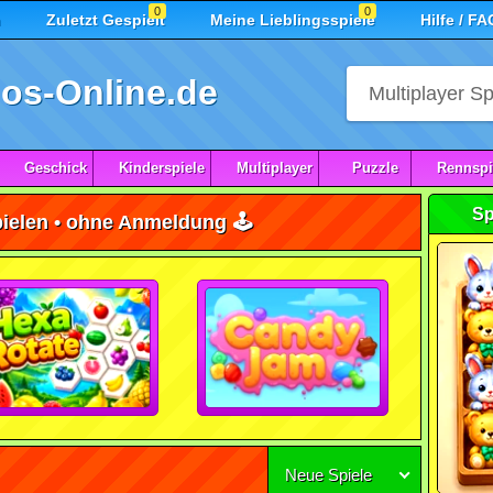
0
0
n
Zuletzt Gespielt
Meine Lieblingsspiele
Hilfe / FA
os-Online.de
Geschick
Kinderspiele
Multiplayer
Puzzle
Rennspi
Sp
pielen • ohne Anmeldung 🕹️
Neue Spiele