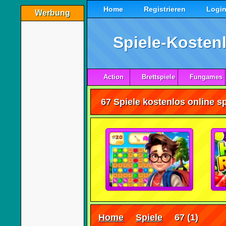
Home
Registrieren
Logi
Werbung
Spiele-Kostenl
Action
Brettspiele
Fungames
67 Spiele kostenlos online s
Home
Spiele
67
(1)