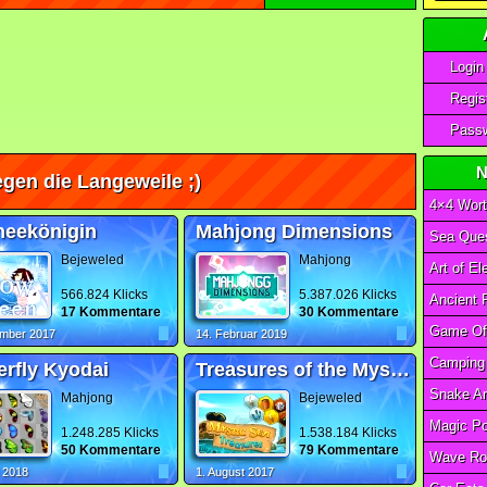
Login
Regist
Passw
N
gen die Langeweile ;)
4×4 Wort
neekönigin
Mahjong Dimensions
Sea Ques
Bejeweled
Mahjong
566.824 Klicks
5.387.026 Klicks
17 Kommentare
30 Kommentare
ember 2017
14. Februar 2019
erfly Kyodai
Treasures of the Mystic Sea 2
Mahjong
Bejeweled
1.248.285 Klicks
1.538.184 Klicks
50 Kommentare
79 Kommentare
Wave Ro
l 2018
1. August 2017