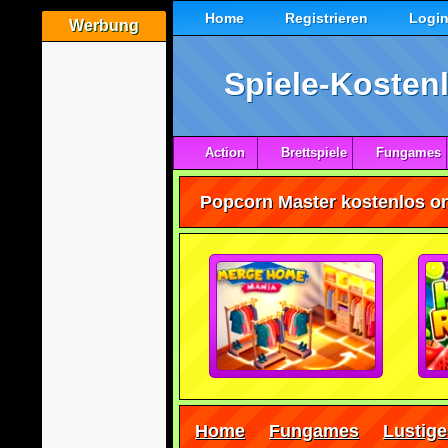
Home
Registrieren
Logi
Werbung
Spiele-Kostenl
Action
Brettspiele
Fungames
Popcorn Master kostenlos on
Home
Fungames
Lustige