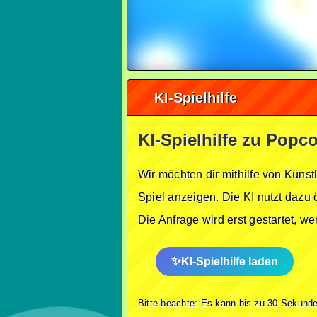
KI-Spielhilfe
KI-Spielhilfe zu Popc
Wir möchten dir mithilfe von Künst
Spiel anzeigen. Die KI nutzt dazu 
Die Anfrage wird erst gestartet, w
KI-Spielhilfe laden
Bitte beachte: Es kann bis zu 30 Sekunde