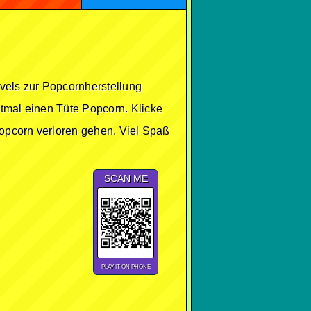
evels zur Popcornherstellung
stmal einen Tüte Popcorn. Klicke
 Popcorn verloren gehen. Viel Spaß
SCAN ME
PLAY IT ON PHONE