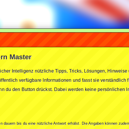
orn Master
licher Intelligenz nützliche Tipps, Tricks, Lösungen, Hinwei
öffentlich verfügbare Informationen und fasst sie verständlich
enn du den Button drückst. Dabei werden keine persönlichen In
n dauern bis du eine nützliche Antwort erhälst. Die Angaben können zudem