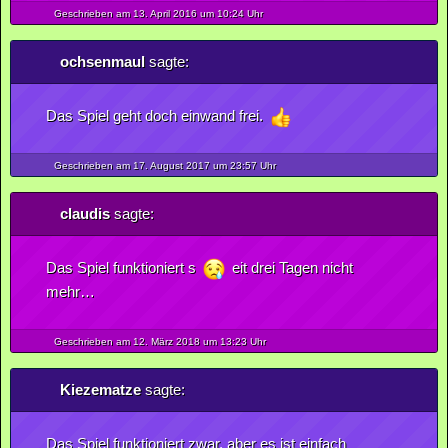
Geschrieben am 13.
April
2016
um 10:24 Uhr
ochsenmaul
sagte:
Das Spiel geht doch einwand frei.
Geschrieben am 17.
August
2017
um 23:57 Uhr
claudis
sagte:
Das Spiel funktioniert s
eit drei Tagen nicht
mehr…
Geschrieben am 12.
März
2018
um 13:23 Uhr
Kiezematze
sagte:
Das Spiel funktioniert zwar, aber es ist einfach