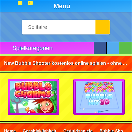
1
0
Menü
Spielkategorien
New Bubble Shooter kostenlos online spielen • ohne Anmeldung 🕹️
Home
Geschicklichkeit
Geduldsspiele
Bubble Shooter