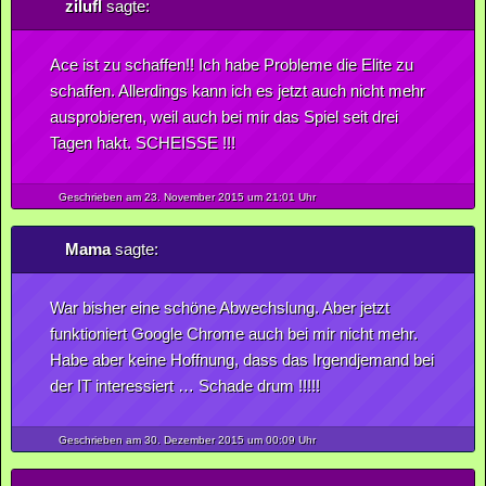
zilufl
sagte:
Ace ist zu schaffen!! Ich habe Probleme die Elite zu
schaffen. Allerdings kann ich es jetzt auch nicht mehr
ausprobieren, weil auch bei mir das Spiel seit drei
Tagen hakt. SCHEISSE !!!
Geschrieben am 23.
November
2015
um 21:01 Uhr
Mama
sagte:
War bisher eine schöne Abwechslung. Aber jetzt
funktioniert Google Chrome auch bei mir nicht mehr.
Habe aber keine Hoffnung, dass das Irgendjemand bei
der IT interessiert … Schade drum !!!!!
Geschrieben am 30.
Dezember
2015
um 00:09 Uhr