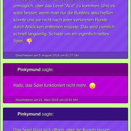
unmöglich, über das Level “Ace” zu kommen. Und es
wäre besser, wenn man nur die Bubbles abschießen
könnte und sie nicht nach jeder verlorenen Runde
durch Anklicken entfernen müsste. Das wird ziemlich
schnell langweilig. Schade um ein eigentlich nettes
Spiel.
Geschrieben am 5.
August
2018
um 01:27 Uhr
Pinkymund
sagte:
Hallo, das Spiel funktioniert nicht mehr.
Geschrieben am 21.
März
2019
um 13:51 Uhr
Pinkymund
sagte:
Das Spiel lässt sich öffnen, aber die Kugeln lassen