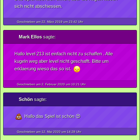
sich nicht abschiessen.
Geschrieben am 22.
März
2019
um 23:42 Uhr
Mark Ellos
sagte:
Hallo level 213 ist einfach nicht zu schaffen . Alle
kugeln weg aber level nicht geschafft. Bitte um
erklaerung wieso das so ist.
Geschrieben am 2.
Februar
2020
um 10:21 Uhr
Schön
sagte:
Hallo das Spiel ist schön 😍
Geschrieben am 12.
Mai
2020
um 14:28 Uhr