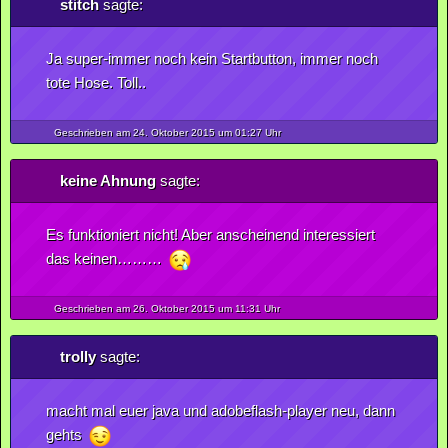
stitch
sagte:
Ja super-immer noch kein Startbutton, immer noch
tote Hose. Toll..
Geschrieben am 24.
Oktober
2015
um 01:27 Uhr
keine Ahnung
sagte:
Es funktioniert nicht! Aber anscheinend interessiert
das keinen………
Geschrieben am 26.
Oktober
2015
um 11:31 Uhr
trolly
sagte:
macht mal euer java und adobeflash-player neu, dann
gehts