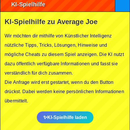
KI-Spielhilfe
KI-Spielhilfe zu Average Joe
Wir möchten dir mithilfe von Künstlicher Intelligenz
nützliche Tipps, Tricks, Lösungen, Hinweise und
mögliche Cheats zu diesem Spiel anzeigen. Die KI nutzt
dazu öffentlich verfügbare Informationen und fasst sie
verständlich für dich zusammen.
Die Anfrage wird erst gestartet, wenn du den Button
drückst. Dabei werden keine persönlichen Informationen
übermittelt.
KI-Spielhilfe laden