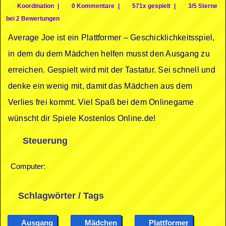
Koordination
|
0 Kommentare
|
571x gespielt
|
3/5 Sterne
bei 2 Bewertungen
Average Joe ist ein Plattformer – Geschicklichkeitsspiel,
in dem du dem Mädchen helfen musst den Ausgang zu
erreichen. Gespielt wird mit der Tastatur. Sei schnell und
denke ein wenig mit, damit das Mädchen aus dem
Verlies frei kommt. Viel Spaß bei dem Onlinegame
wünscht dir Spiele Kostenlos Online.de!
Steuerung
Computer:
Schlagwörter / Tags
Ausgang
Mädchen
Plattformer