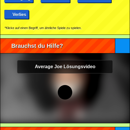
Verlies
*Klicke auf einen Begriff, um ähnliche Spiele zu spielen.
Brauchst du Hilfe?
Average Joe Lösungsvideo