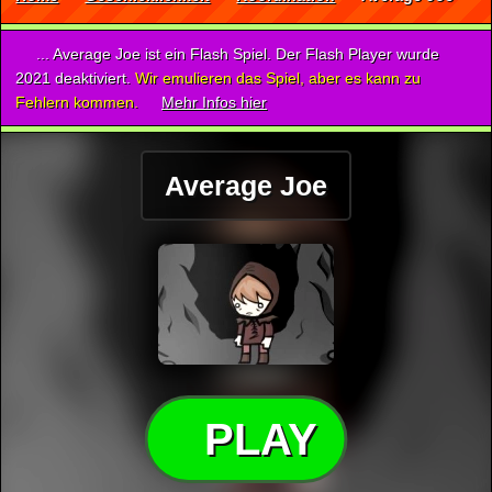
... Average Joe ist ein Flash Spiel. Der Flash Player wurde
2021 deaktiviert.
Wir emulieren das Spiel, aber es kann zu
Fehlern kommen.
Mehr Infos hier
Average Joe
PLAY