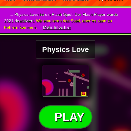
... Physics Love ist ein Flash Spiel. Der Flash Player wurde
2021 deaktiviert.
Wir emulieren das Spiel, aber es kann zu
Fehlern kommen.
Mehr Infos hier
Physics Love
PLAY