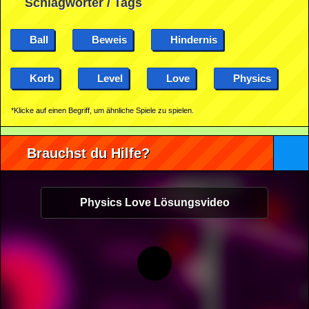
Schlagwörter / Tags
Ball
Beweis
Hindernis
Korb
Level
Love
Physics
*Klicke auf einen Begriff, um ähnliche Spiele zu spielen.
Brauchst du Hilfe?
Physics Love Lösungsvideo