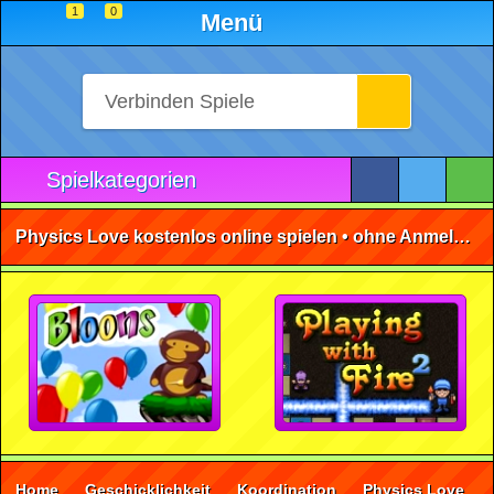
1
0
Menü
Spielkategorien
Physics Love kostenlos online spielen • ohne Anmeldung 🕹️
Home
Geschicklichkeit
Koordination
Physics Love