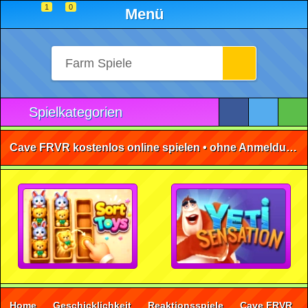
1
0
Menü
Spielkategorien
Cave FRVR kostenlos online spielen • ohne Anmeldung 🕹️
Home
Geschicklichkeit
Reaktionsspiele
Cave FRVR