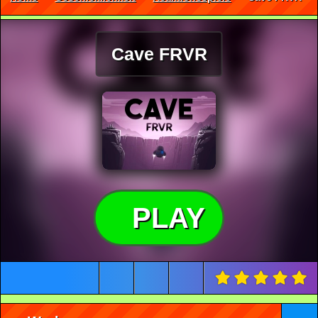
Cave FRVR
PLAY