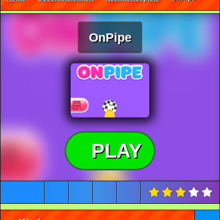
OnPipe
PLAY