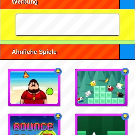
Werbung
Ähnliche Spiele