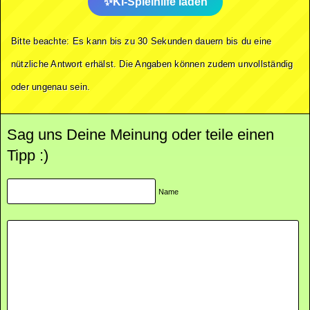
KI-Spielhilfe laden
Bitte beachte: Es kann bis zu 30 Sekunden dauern bis du eine
nützliche Antwort erhälst. Die Angaben können zudem unvollständig
oder ungenau sein.
Sag uns Deine Meinung oder teile einen
Tipp :)
Name