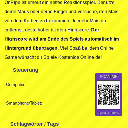
OnPipe ist erneut ein nettes Reaktionsspiel. Benutze
deine Maus oder deine Finger und versuche, den Mais
von dem Kolben zu bekommen. Je mehr Mais du
entfernst, desto höher ist dein Highscore.
Der
Highscore wird am Ende des Spiels automatisch im
Hintergrund übertragen.
Viel Spaß bei dem Online
Game wünscht dir Spiele Kostenlos Online.de!
Steuerung
SCAN ME
Computer:
Smartphone/Tablet:
PLAY IT ON PHONE
Schlagwörter / Tags