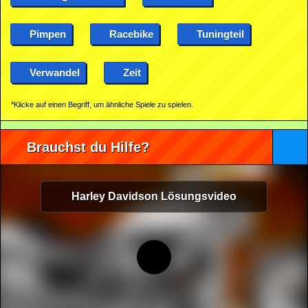
Pimpen
Racebike
Tuningteil
Verwandel
Zeit
*Klicke auf einen Begriff, um ähnliche Spiele zu spielen.
Brauchst du Hilfe?
Harley Davidson Lösungsvideo