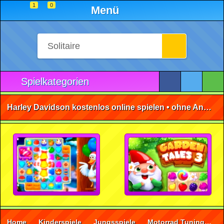
1
0
Menü
Spielkategorien
Harley Davidson kostenlos online spielen • ohne Anmeldung 🕹️
Home
Kinderspiele
Jungsspiele
Motorrad Tuning
H