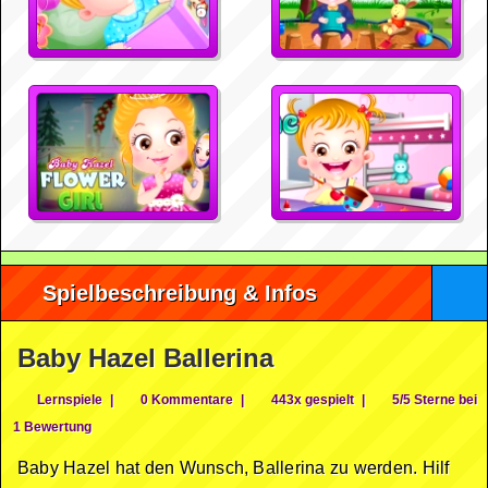
Spielbeschreibung & Infos
Baby Hazel Ballerina
Lernspiele
|
0 Kommentare
|
443x gespielt
|
5/5 Sterne bei
1 Bewertung
Baby Hazel hat den Wunsch, Ballerina zu werden. Hilf