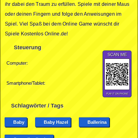
ihr dabei den Traum zu erfüllen. Spiele mit deiner Maus
oder deinen Fingern und folge den Anweisungen im
Spiel. Viel Spaß bei dem Online Game wünscht dir
Spiele Kostenlos Online.de!
Steuerung
SCAN ME
Computer:
Smartphone/Tablet:
PLAY IT ON PHONE
Schlagwörter / Tags
Baby
Baby Hazel
Ballerina