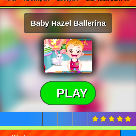
Baby Hazel Ballerina
PLAY