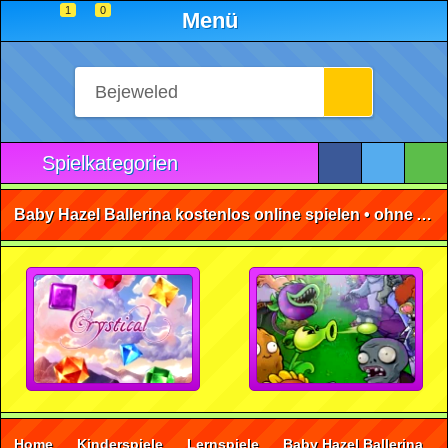
1
0
Menü
Spielkategorien
Baby Hazel Ballerina kostenlos online spielen • ohne Anmeldung 🕹️
Home
Kinderspiele
Lernspiele
Baby Hazel Ballerina