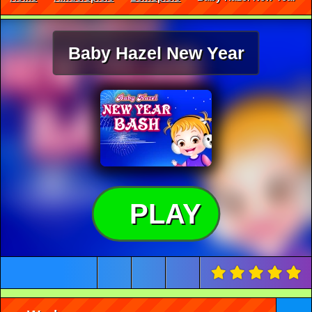
Baby Hazel New Year
PLAY