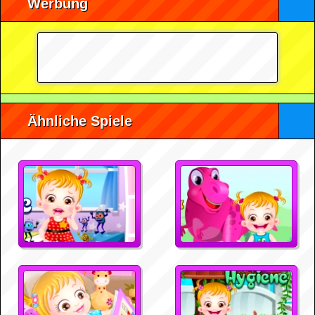
Werbung
Ähnliche Spiele