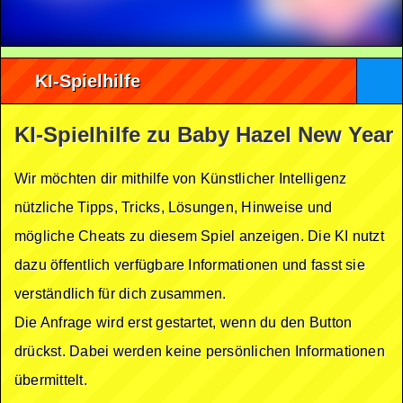
KI-Spielhilfe
KI-Spielhilfe zu Baby Hazel New Year
Wir möchten dir mithilfe von Künstlicher Intelligenz
nützliche Tipps, Tricks, Lösungen, Hinweise und
mögliche Cheats zu diesem Spiel anzeigen. Die KI nutzt
dazu öffentlich verfügbare Informationen und fasst sie
verständlich für dich zusammen.
Die Anfrage wird erst gestartet, wenn du den Button
drückst. Dabei werden keine persönlichen Informationen
übermittelt.