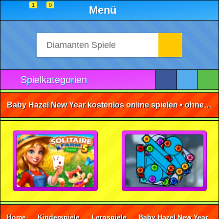
1
0
Menü
Spielkategorien
Baby Hazel New Year kostenlos online spielen • ohne Anmeldung 🕹️
Home
Kinderspiele
Lernspiele
Baby Hazel New Year