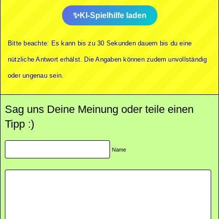
KI-Spielhilfe laden
Bitte beachte: Es kann bis zu 30 Sekunden dauern bis du eine
nützliche Antwort erhälst. Die Angaben können zudem unvollständig
oder ungenau sein.
Sag uns Deine Meinung oder teile einen
Tipp :)
Name