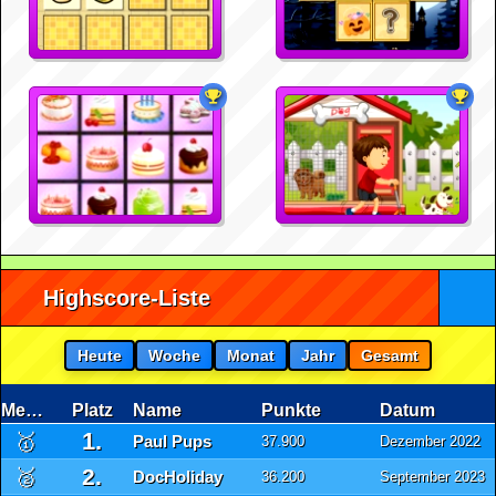
Highscore-Liste
Heute
Woche
Monat
Jahr
Gesamt
Medaille
Platz
Name
Punkte
Datum
1.
🥇
Paul Pups
37.900
Dezember 2022
2.
🥈
DocHoliday
36.200
September 2023