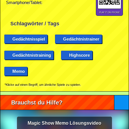
Smartphone/Tablet:
PLAY IT ON PHONE
Schlagwörter / Tags
Gedächtnisspiel
Gedächtnistrainer
Gedächtnistraining
Highscore
Memo
*Klicke auf einen Begriff, um ähnliche Spiele zu spielen.
Brauchst du Hilfe?
Magic Show Memo Lösungsvideo