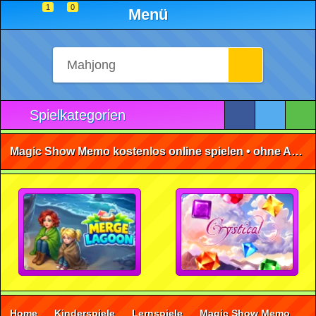
1
0
Menü
Spielkategorien
Magic Show Memo kostenlos online spielen • ohne Anmeldung 🕹️
Home
Kinderspiele
Lernspiele
Magic Show Memo