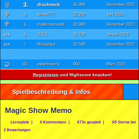
🥉
3.
drschneck
35.900
Dezember 2022
🍭
4.
simon777
32.200
Juni 2023
🍭
5.
trudelmacnudel
30.900
Dezember 2022
🍬
6.
JUCC
30.700
Januar 2023
🍬
7.
Missplace
30.500
Dezember 2022
...
🤝
43.
exberlinerin1
900
März 2023
Registrieren
und Highscore knacken!
Spielbeschreibung & Infos
Magic Show Memo
Lernspiele
|
0 Kommentare
|
673x gespielt
|
3/5 Sterne bei
2 Bewertungen