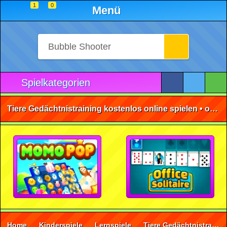
1
0
Menü
Spielkategorien
Tiere Gedächtnistraining kostenlos online spielen • ohne Anmeldung 🕹️
Home
Kinderspiele
Lernspiele
Tiere Gedächtnistraining