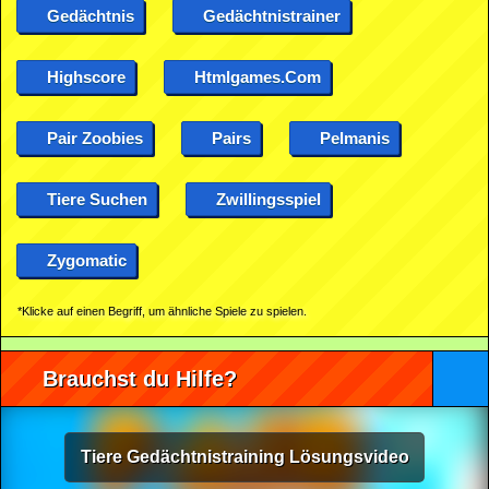
Gedächtnis
Gedächtnistrainer
Highscore
Htmlgames.com
Pair Zoobies
Pairs
Pelmanis
Tiere Suchen
Zwillingsspiel
Zygomatic
*Klicke auf einen Begriff, um ähnliche Spiele zu spielen.
Brauchst du Hilfe?
Tiere Gedächtnistraining Lösungsvideo