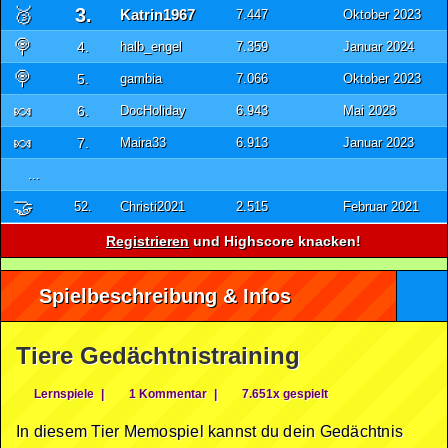
🥉
3.
Katrin1967
7.447
Oktober 2023
🍭
4.
halb_engel
7.359
Januar 2024
🍭
5.
gambia
7.066
Oktober 2023
🍬
6.
DocHoliday
6.943
Mai 2023
🍬
7.
Maira33
6.913
Januar 2023
...
🤝
52.
Christi2021
2.515
Februar 2021
Registrieren
und Highscore knacken!
Spielbeschreibung & Infos
Tiere Gedächtnistraining
Lernspiele
|
1 Kommentar
|
7.651x gespielt
In diesem Tier Memospiel kannst du dein Gedächtnis