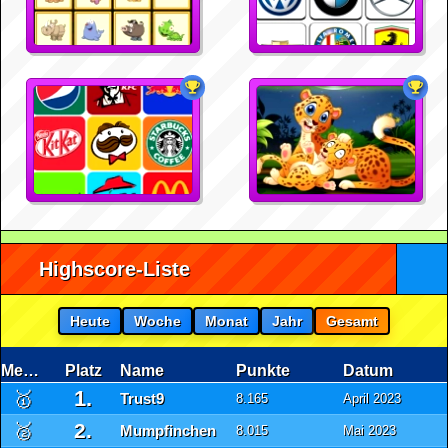
Highscore-Liste
Heute
Woche
Monat
Jahr
Gesamt
Medaille
Platz
Name
Punkte
Datum
1.
🥇
Trust9
8.165
April 2023
2.
🥈
Mumpfinchen
8.015
Mai 2023