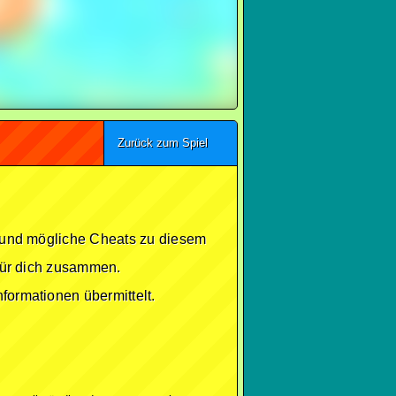
Zurück zum Spiel
se und mögliche Cheats zu diesem
 für dich zusammen.
formationen übermittelt.