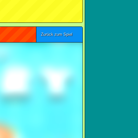
Zurück zum Spiel