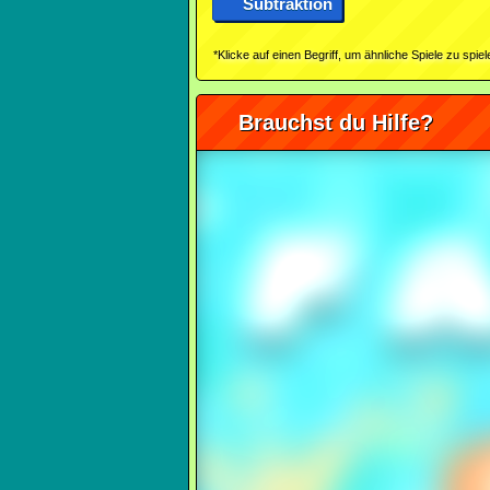
Subtraktion
*Klicke auf einen Begriff, um ähnliche Spiele zu spiel
Brauchst du Hilfe?