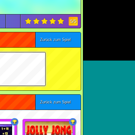
5/5
Zurück zum Spiel
Zurück zum Spiel