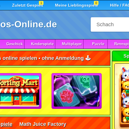
1
0
n
Zuletzt Gespielt
Meine Lieblingsspiele
Hilfe / FA
os-Online.de
Geschick
Kinderspiele
Multiplayer
Puzzle
Rennspi
Sp
 online spielen • ohne Anmeldung 🕹️
piele
Math Juice Factory