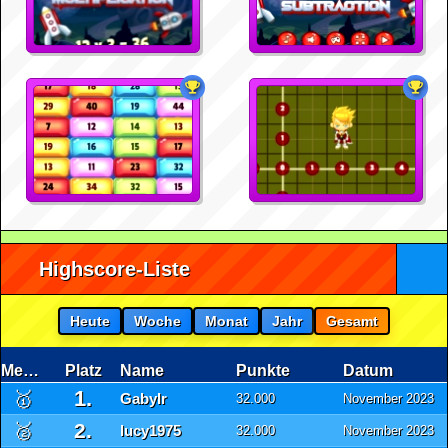
Highscore-Liste
Heute
Woche
Monat
Jahr
Gesamt
Medaille
Platz
Name
Punkte
Datum
1.
🥇
GabyIr
32.000
November 2023
2.
🥈
lucy1975
32.000
November 2023