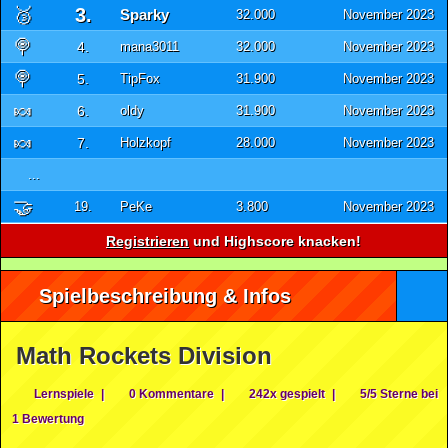
🥉
3.
Sparky
32.000
November 2023
🍭
4.
mana3011
32.000
November 2023
🍭
5.
TipFox
31.900
November 2023
🍬
6.
oldy
31.900
November 2023
🍬
7.
Holzkopf
28.000
November 2023
...
🤝
19.
PeKe
3.800
November 2023
Registrieren
und Highscore knacken!
Spielbeschreibung & Infos
Math Rockets Division
Lernspiele
|
0 Kommentare
|
242x gespielt
|
5/5 Sterne bei
1 Bewertung