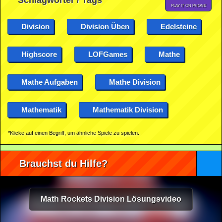
Schlagwörter / Tags
PLAY IT ON PHONE
Division
Division Üben
Edelsteine
Highscore
LOFGames
Mathe
Mathe Aufgaben
Mathe Division
Mathematik
Mathematik Division
*Klicke auf einen Begriff, um ähnliche Spiele zu spielen.
Brauchst du Hilfe?
Math Rockets Division Lösungsvideo