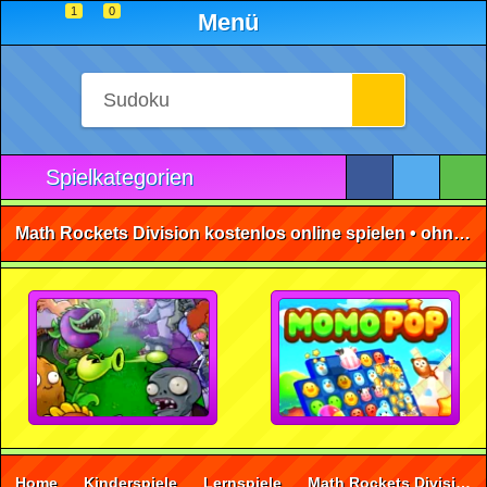
1
0
Menü
Spielkategorien
Math Rockets Division kostenlos online spielen • ohne Anmeldung 🕹️
Home
Kinderspiele
Lernspiele
Math Rockets Division