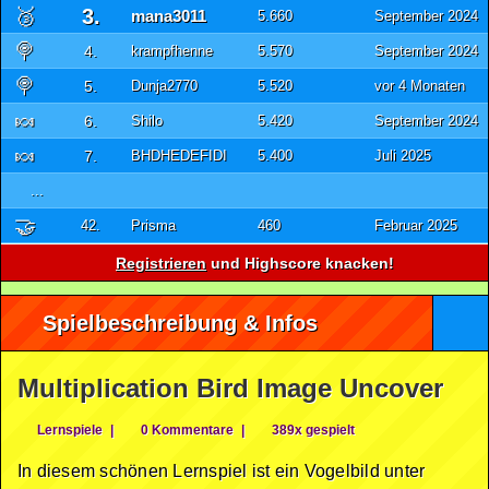
🥉
3.
mana3011
5.660
September 2024
🍭
4.
krampfhenne
5.570
September 2024
🍭
5.
Dunja2770
5.520
vor 4 Monaten
🍬
6.
Shilo
5.420
September 2024
🍬
7.
BHDHEDEFIDI
5.400
Juli 2025
...
🤝
42.
Prisma
460
Februar 2025
Registrieren
und Highscore knacken!
Spielbeschreibung & Infos
Multiplication Bird Image Uncover
Lernspiele
|
0 Kommentare
|
389x gespielt
In diesem schönen Lernspiel ist ein Vogelbild unter