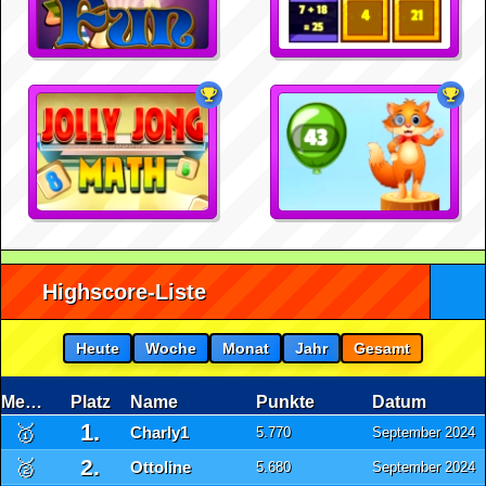
Highscore-Liste
Heute
Woche
Monat
Jahr
Gesamt
Medaille
Platz
Name
Punkte
Datum
1.
🥇
Charly1
5.770
September 2024
2.
🥈
Ottoline
5.680
September 2024