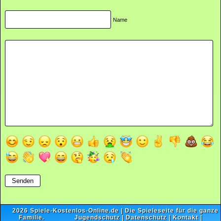
Name
2026
Spiele-Kostenlos-Online.de
| Die Spieleseite für die ganze
Familie.
Jugendschutz
|
Datenschutz
|
Kontakt
|