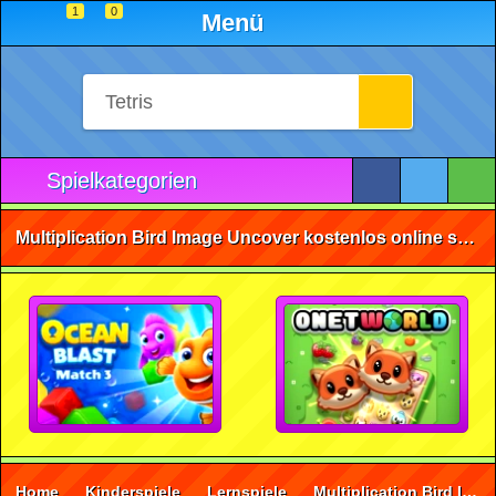
1
0
Menü
Spielkategorien
Multiplication Bird Image Uncover kostenlos online spielen • ohne Anmeldung 🕹️
Home
Kinderspiele
Lernspiele
Multiplication Bird Image Uncover