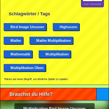
PLAY IT ON PHONE
Schlagwörter / Tags
Bird Image Uncover
Highscore
Mathe
Mathe Multiplikation
Mathematik
Multiplikation
Multiplikation Üben
*Klicke auf einen Begriff, um ähnliche Spiele zu spielen.
Brauchst du Hilfe?
Multiplication Bird Image Uncover