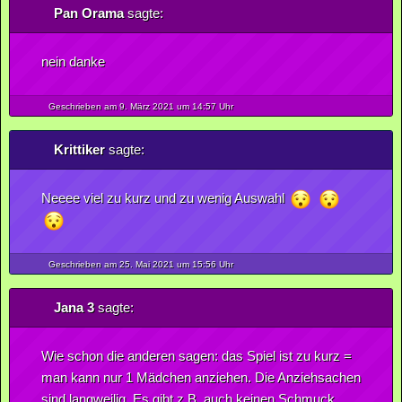
Pan Orama
sagte:
nein danke
Geschrieben am 9.
März
2021
um 14:57 Uhr
Krittiker
sagte:
Neeee viel zu kurz und zu wenig Auswahl
Geschrieben am 25.
Mai
2021
um 15:56 Uhr
Jana 3
sagte:
Wie schon die anderen sagen: das Spiel ist zu kurz =
man kann nur 1 Mädchen anziehen. Die Anziehsachen
sind langweilig. Es gibt z.B. auch keinen Schmuck,