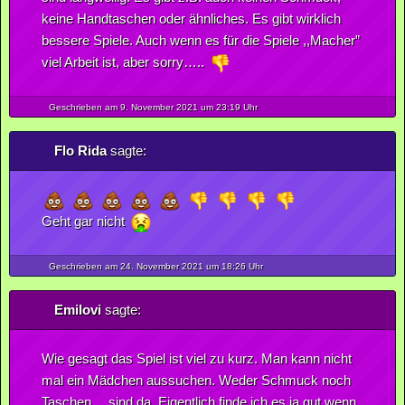
keine Handtaschen oder ähnliches. Es gibt wirklich
bessere Spiele. Auch wenn es für die Spiele ,,Macher”
viel Arbeit ist, aber sorry…..
Geschrieben am 9.
November
2021
um 23:19 Uhr
Flo Rida
sagte:
Geht gar nicht
Geschrieben am 24.
November
2021
um 18:26 Uhr
Emilovi
sagte:
Wie gesagt das Spiel ist viel zu kurz. Man kann nicht
mal ein Mädchen aussuchen. Weder Schmuck noch
Taschen… sind da. Eigentlich finde ich es ja gut wenn