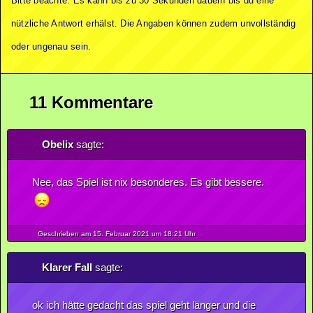
Bitte beachte: Es kann bis zu 30 Sekunden dauern bis du eine
nützliche Antwort erhälst. Die Angaben können zudem unvollständig
oder ungenau sein.
11 Kommentare
Obelix
sagte:
Nee, das Spiel ist nix besonderes. Es gibt bessere.
Geschrieben am 15.
Februar
2021
um 18:21 Uhr
Klarer Fall
sagte:
ok ich hätte gedacht das spiel geht länger und die