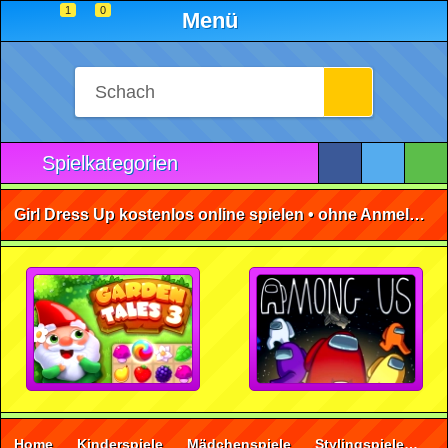
1
0
Menü
Spielkategorien
Girl Dress Up kostenlos online spielen • ohne Anmeldung 🕹️
Home
Kinderspiele
Mädchenspiele
Stylingspiele
Gi