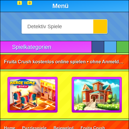
1
0
Menü
Spielkategorien
Fruita Crush kostenlos online spielen • ohne Anmeldung 🕹️
Home
Puzzlespiele
Bejeweled
Fruita Crush