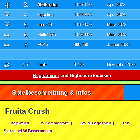
🥉
3.
4669mika
1.087.010
April 2022
🍭
4.
kippeling
1.038.470
April 2024
🍭
5.
daron98
1.010.530
März 2022
🍬
6.
Mulle1976
1.002.660
März 2023
🍬
7.
FCKS
886.660
Januar 2023
...
🤝
737.
LimE
3.720
November 2022
Registrieren
und Highscore knacken!
Spielbeschreibung & Infos
Fruita Crush
Bejeweled
|
35 Kommentare
|
125.781x gespielt
|
3.5/5
Sterne bei 66 Bewertungen