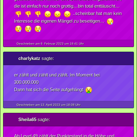
die ist einfach nur noch grottig…bin total enttäuscht…
..scheinbar hat man kein
Interesse die eigenen Mängel zu beseitigen…
Geschrieben am 9.
Februar
2023
um 19:41 Uhr
charlykatz
sagte:
er zählt und zählt und zählt. Im Moment bei
300.000.000
Dann hat sich die Seite aufgehängt
Geschrieben am 13.
April
2023
um 18:08 Uhr
Sheila65
sagte:
Ab Level 49 zählt der Punktestand in die Höhe und