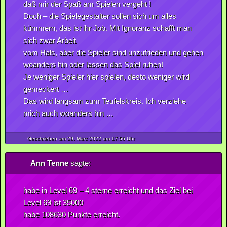
daß mir der Spaß am Spielen vergeht !
Doch – die Spielegestalter sollen sich um alles
kümmern, das ist ihr Job. Mit Ignoranz schafft man
sich zwar Arbeit
vom Hals, aber die Spieler sind unzufrieden und gehen
woanders hin oder lassen das Spiel ruhen!
Je weniger Spieler hier spielen, desto weniger wird
gemeckert …
Das wird langsam zum Teufelskreis. Ich verziehe
mich auch woanders hin …
Geschrieben am 29.
März
2022
um 17:56 Uhr
Ann Tenne
sagte:
habe in Level 69 – 4 sterne erreicht und das Ziel bei
Level 69 ist 35000
habe 108630 Punkte erreicht.