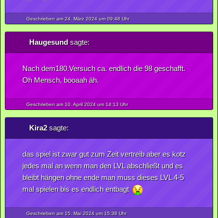
Geschrieben am 24.
März
2024
um 09:48 Uhr
Haugesund
sagte:
Nach dem180.Versuch ca. endlich die 98 geschafft.
Oh Mensch, booaah äh.
Geschrieben am 10.
April
2024
um 14:13 Uhr
Kira2
sagte:
das spiel ist zwar gut zum Zeit vertreib aber es kotz
jedes mal an wenn man den LVL abschließt und es
bleibt hängen ohne ende man muss dieses LVL 4-5
mal spielen bis es endlich entbagt
Geschrieben am 15.
Mai
2024
um 15:38 Uhr