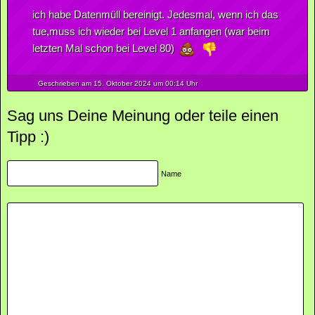
ich habe Datenmüll bereinigt. Jedesmal, wenn ich das
tue,muss ich wieder bei Level 1 anfangen (war beim
letzten Mal schon bei Level 80)
Geschrieben am 15.
Oktober
2024
um 00:14 Uhr
Sag uns Deine Meinung oder teile einen
Tipp :)
Name