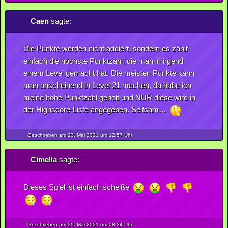
Caen
sagte:
Die Punkte werden nicht addiert, sondern es zählt
einfach die höchste Punktzahl, die man in irgend
einem Level gemacht hat. Die meisten Punkte kann
man anscheinend in Level 21 machen, da habe ich
meine hohe Punktzahl geholt und NUR diese wird in
der Highscore-Liste angegeben. Seltsam…
Geschrieben am 23.
Mai
2021
um 12:57 Uhr
Cimella
sagte:
Dieses Spiel ist einfach scheiße
Geschrieben am 29.
Mai
2021
um 08:34 Uhr