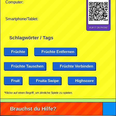
Computer:
Smartphone/Tablet:
PLAY IT ON PHONE
Schlagwörter / Tags
Früchte
Früchte Entfernen
Früchte Tauschen
Früchte Verbinden
Fruit
Fruita Swipe
Highscore
*Klicke auf einen Begriff, um ähnliche Spiele zu spielen.
Brauchst du Hilfe?