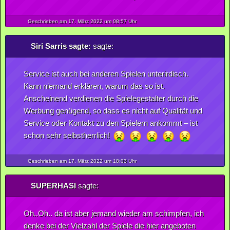
Geschrieben am 17.
März
2022
um 08:57 Uhr
Siri Sarris sagte:
sagte:
Service ist auch bei anderen Spielen unterirdisch.
Kann niemand erklären, warum das so ist.
Anscheinend verdienen die Spielegestalter durch die
Werbung genügend, so dass es nicht auf Qualität und
Service oder Kontakt zu den Spielern ankommt – ist
schon sehr selbstherrlich!
Geschrieben am 17.
März
2022
um 18:03 Uhr
SUPERHASI
sagte:
Oh..Oh.. da ist aber jemand wieder am schimpfen, ich
denke bei der Vielzahl der Spiele die hier angeboten