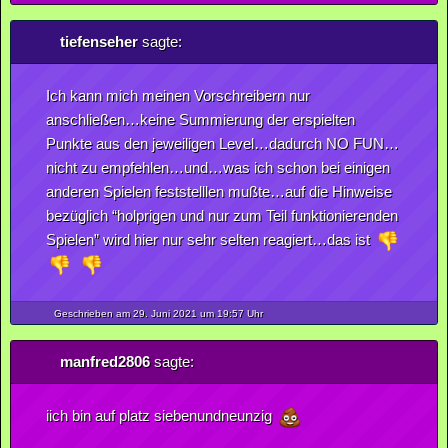
tiefenseher
sagte:
Ich kann mich meinen Vorschreibern nur
anschließen…keine Summierung der erspielten
Punkte aus den jeweiligen Level…dadurch NO FUN…
nicht zu empfehlen…und…was ich schon bei einigen
anderen Spielen feststelllen mußte…auf die Hinweise
bezüglich “holprigen und nur zum Teil funktionierenden
Spielen” wird hier nur sehr selten reagiert…das ist
Geschrieben am 29.
Juni
2021
um 19:57 Uhr
manfred2806
sagte:
iich bin auf platz siebenundneunzig