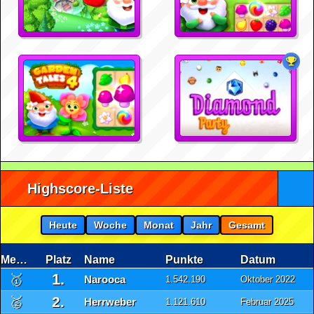
Highscore-Liste
Heute
Woche
Monat
Jahr
Gesamt
Medaille
Platz
Name
Punkte
Datum
1.
🥇
Narooca
1.542.190
Oktober 2022
2.
🥈
Herrweber
1.121.610
Februar 2025