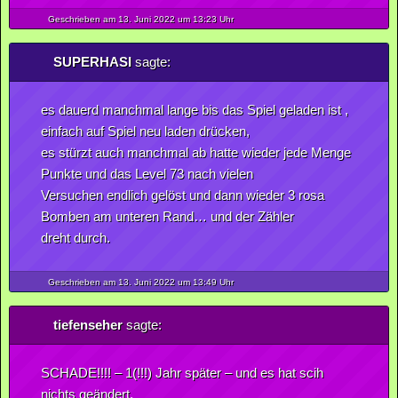
Geschrieben am 13.
Juni
2022
um 13:23 Uhr
SUPERHASI
sagte:
es dauerd manchmal lange bis das Spiel geladen ist ,
einfach auf Spiel neu laden drücken,
es stürzt auch manchmal ab hatte wieder jede Menge
Punkte und das Level 73 nach vielen
Versuchen endlich gelöst und dann wieder 3 rosa
Bomben am unteren Rand… und der Zähler
dreht durch.
Geschrieben am 13.
Juni
2022
um 13:49 Uhr
tiefenseher
sagte:
SCHADE!!!! – 1(!!!) Jahr später – und es hat scih
nichts geändert.