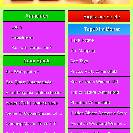
Anmelden
Highscore Spiele
Login
Top10 im Monat
Registrieren
Hexa Rotate
Passwort vergessen?
Trio Mahjong
Neue Spiele
Sort Toys
Private Party Wimmelbild
4×4 Wortquadrate
Secret Room Wimmelbild
Sea Quest Unterschiede
Trip to Nature Wimmelbild
Art of Elegance Unterschiede
Phantom Wimmelbild
Ancient Paths Unterschiede
Hidden Object Detective Story
Game Of Goose Classic Edition
Mountain Weekend Wimmelbild
Camping Master Tents & Trees