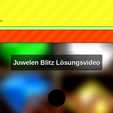
en.
Juwelen Blitz Lösungsvideo