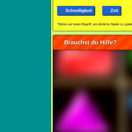
Schnelligkeit
Zeit
*Klicke auf einen Begriff, um ähnliche Spiele zu spiel
Brauchst du Hilfe?