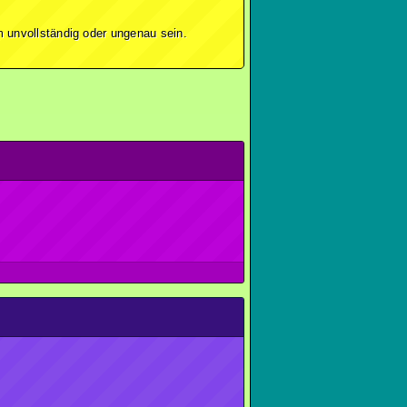
 unvollständig oder ungenau sein.