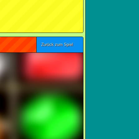
Zurück zum Spiel