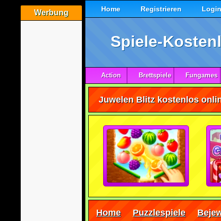
Home
Registrieren
Logi
Werbung
Spiele-Kostenl
Action
Brettspiele
Fungames
Juwelen Blitz kostenlos onli
Home
Puzzlespiele
Beje