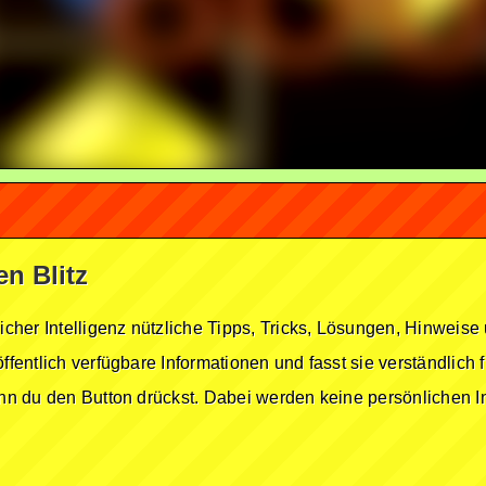
en Blitz
licher Intelligenz nützliche Tipps, Tricks, Lösungen, Hinwei
öffentlich verfügbare Informationen und fasst sie verständlich
enn du den Button drückst. Dabei werden keine persönlichen In