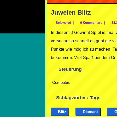
Juwelen Blitz
Bejeweled
|
6 Kommentare
|
83.1
In diesem 3 Gewinnt Spiel ist mal
versuche so schnell es geht die v
Punkte wie möglich zu machen. Ta
bekommen. Viel Spaß bei dem Onli
Steuerung
Computer:
Schlagwörter / Tags
Blitz
Diamant
G