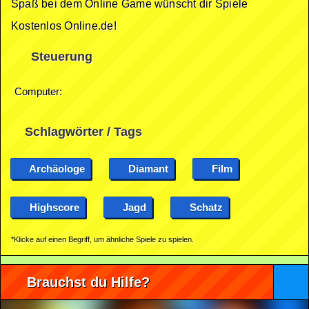
Spaß bei dem Online Game wünscht dir Spiele
Kostenlos Online.de!
Steuerung
Computer:
Schlagwörter / Tags
Archäologe
Diamant
Film
Highscore
Jagd
Schatz
*Klicke auf einen Begriff, um ähnliche Spiele zu spielen.
Brauchst du Hilfe?