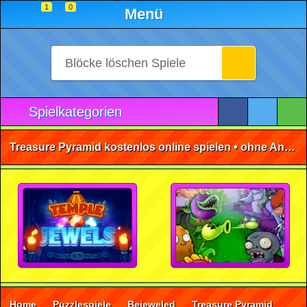
1
0
Menü
Spielkategorien
Treasure Pyramid kostenlos online spielen • ohne Anmeldung 🕹️
Home
Puzzlespiele
Bejeweled
Treasure Pyramid