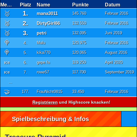
Medaille
Platz
Name
Punkte
Datum
1.
🥇
mana3011
145.760
Februar 2016
2.
🥈
DirtyGirl66
132.550
Februar 2016
🥉
3.
petri
132.095
Juni 2019
🍭
4.
Malu
120.975
Februar 2016
🍭
5.
kika770
120.065
August 2016
🍬
6.
gepe.fa
119.250
April 2020
🍬
7.
rowe57
117.700
September 2019
...
🤝
177.
FrauNicht0815
33.450
Februar 2016
Registrieren
und Highscore knacken!
Spielbeschreibung & Infos