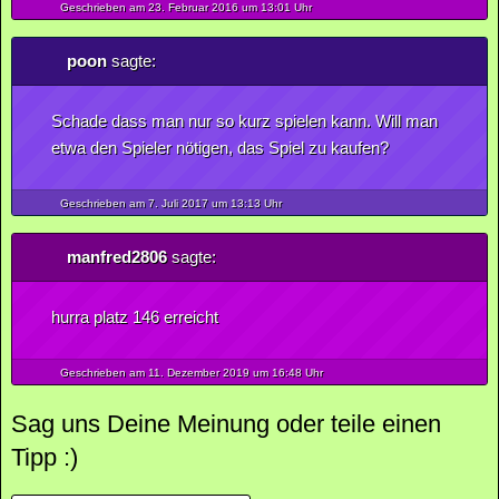
Geschrieben am 23.
Februar
2016
um 13:01 Uhr
poon
sagte:
Schade dass man nur so kurz spielen kann. Will man
etwa den Spieler nötigen, das Spiel zu kaufen?
Geschrieben am 7.
Juli
2017
um 13:13 Uhr
manfred2806
sagte:
hurra platz 146 erreicht
Geschrieben am 11.
Dezember
2019
um 16:48 Uhr
Sag uns Deine Meinung oder teile einen
Tipp :)