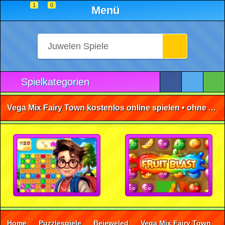
1
0
Menü
Spielkategorien
Vega Mix Fairy Town kostenlos online spielen • ohne Anmeldung 🕹️
Home
Puzzlespiele
Bejeweled
Vega Mix Fairy Town