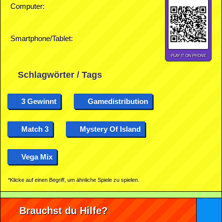
Computer:
Smartphone/Tablet:
PLAY IT ON PHONE
Schlagwörter / Tags
3 Gewinnt
Gamedistribution
Match 3
Mystery Of Island
Vega Mix
*Klicke auf einen Begriff, um ähnliche Spiele zu spielen.
Brauchst du Hilfe?