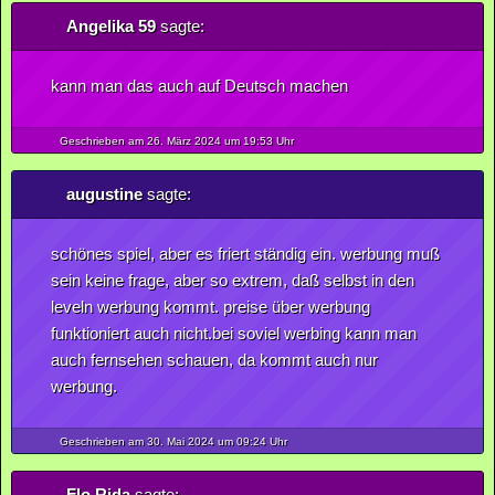
Angelika 59
sagte:
kann man das auch auf Deutsch machen
Geschrieben am 26.
März
2024
um 19:53 Uhr
augustine
sagte:
schönes spiel, aber es friert ständig ein. werbung muß
sein keine frage, aber so extrem, daß selbst in den
leveln werbung kommt. preise über werbung
funktioniert auch nicht.bei soviel werbing kann man
auch fernsehen schauen, da kommt auch nur
werbung.
Geschrieben am 30.
Mai
2024
um 09:24 Uhr
Flo Rida
sagte: