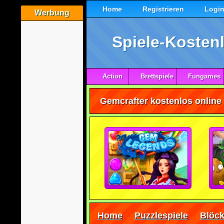
Home
Registrieren
Logi
Werbung
Spiele-Kostenl
Action
Brettspiele
Fungames
Gemcrafter kostenlos online 
Home
Puzzlespiele
Blöck