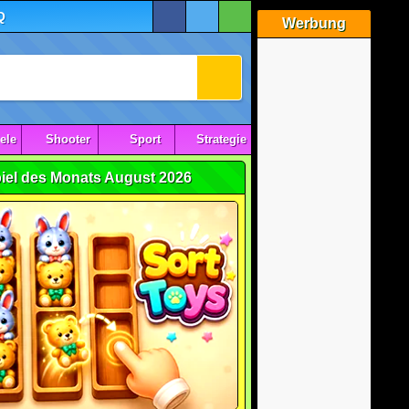
Q
Werbung
ele
Shooter
Sport
Strategie
iel des Monats August 2026