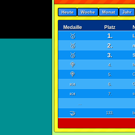
Heute
Woche
Monat
Jahr
Medaille
Platz
1.
🥇
L
2.
🥈
🥉
3.
🍭
4.
M
🍭
5.
C
🍬
6.
G
🍬
7.
s
...
🤝
133.
b