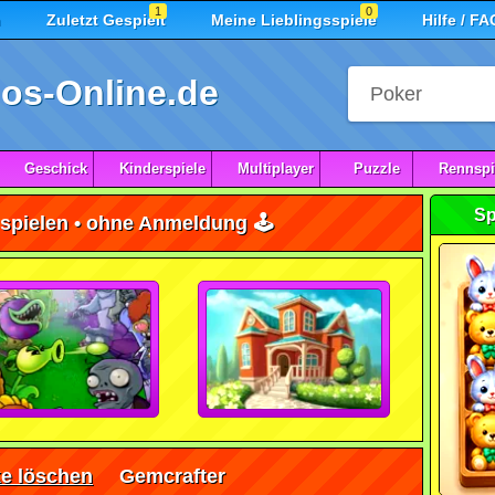
1
0
n
Zuletzt Gespielt
Meine Lieblingsspiele
Hilfe / FA
os-Online.de
Geschick
Kinderspiele
Multiplayer
Puzzle
Rennspi
Sp
spielen • ohne Anmeldung 🕹️
e löschen
Gemcrafter