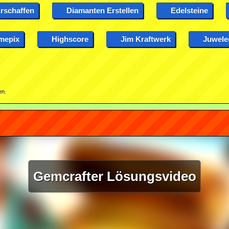
rschaffen
Diamanten Erstellen
Edelsteine
mepix
Highscore
Jim Kraftwerk
Juwele
en.
Gemcrafter Lösungsvideo