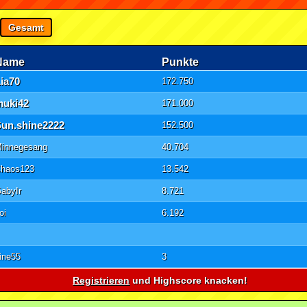
Gesamt
Name
Punkte
ia70
172.750
muki42
171.000
Sun.shine2222
152.500
innegesang
40.704
haos123
13.542
abyIr
8.721
oi
6.192
ine55
3
Registrieren
und Highscore knacken!