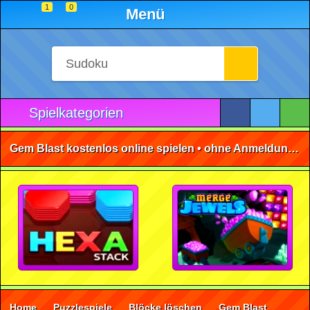
1
0
Menü
Spielkategorien
Gem Blast kostenlos online spielen • ohne Anmeldung 🕹️
Home
Puzzlespiele
Blöcke löschen
Gem Blast