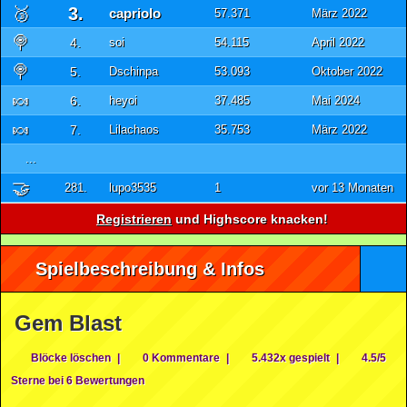
🥉
3.
capriolo
57.371
März 2022
🍭
4.
soi
54.115
April 2022
🍭
5.
Dschinpa
53.093
Oktober 2022
🍬
6.
heyoi
37.485
Mai 2024
🍬
7.
Lilachaos
35.753
März 2022
...
🤝
281.
lupo3535
1
vor 13 Monaten
Registrieren
und Highscore knacken!
Spielbeschreibung & Infos
Gem Blast
Blöcke löschen
|
0 Kommentare
|
5.432x gespielt
|
4.5/5
Sterne bei 6 Bewertungen