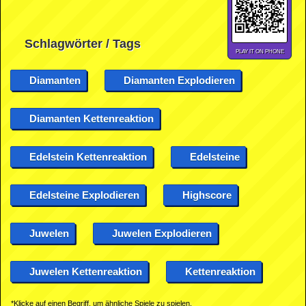
Schlagwörter / Tags
PLAY IT ON PHONE
Diamanten
Diamanten Explodieren
Diamanten Kettenreaktion
Edelstein Kettenreaktion
Edelsteine
Edelsteine Explodieren
Highscore
Juwelen
Juwelen Explodieren
Juwelen Kettenreaktion
Kettenreaktion
*Klicke auf einen Begriff, um ähnliche Spiele zu spielen.