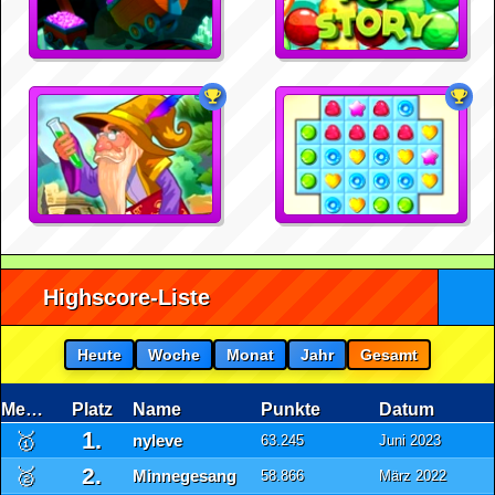
Highscore-Liste
Heute
Woche
Monat
Jahr
Gesamt
Medaille
Platz
Name
Punkte
Datum
1.
🥇
nyleve
63.245
Juni 2023
2.
🥈
Minnegesang
58.866
März 2022