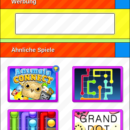
Werbung
Ähnliche Spiele