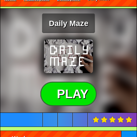
Daily Maze
PLAY