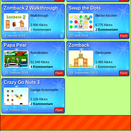
Zomback 2 Walkthrough
Swap the Dots
Walkthrough
Blöcke löschen
2.990 Klicks
6.775 Klicks
0 Kommentare
2 Kommentare
1. Januar 2015
22. April 2014
Flash
Papa Pear
Zomback
Koordination
Denkspiele
51.548 Klicks
1.480 Klicks
4 Kommentare
0 Kommentare
12. Februar 2014
19. September 2013
Flash
Flash
Crazy Go Nuts 3
Lustige Actionspiele
2.106 Klicks
2 Kommentare
19. Februar 2013
Flash