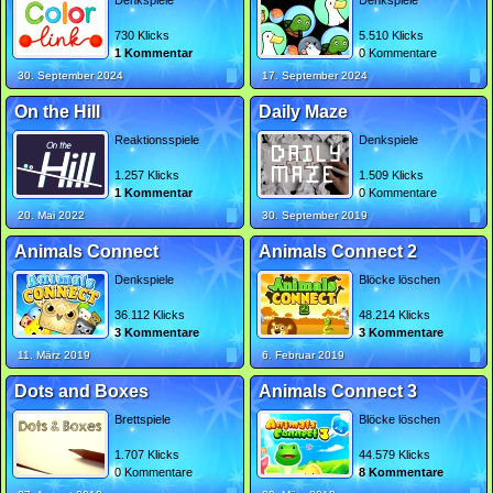
Denkspiele
Denkspiele
730 Klicks
5.510 Klicks
1 Kommentar
0 Kommentare
30. September 2024
17. September 2024
On the Hill
Daily Maze
Reaktionsspiele
Denkspiele
1.257 Klicks
1.509 Klicks
1 Kommentar
0 Kommentare
20. Mai 2022
30. September 2019
Animals Connect
Animals Connect 2
Denkspiele
Blöcke löschen
36.112 Klicks
48.214 Klicks
3 Kommentare
3 Kommentare
11. März 2019
6. Februar 2019
Dots and Boxes
Animals Connect 3
Brettspiele
Blöcke löschen
1.707 Klicks
44.579 Klicks
0 Kommentare
8 Kommentare