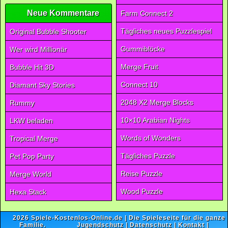
Neue Kommentare
Farm Connect 2
Tägliches neues Puzzlespiel
Original Bubble Shooter
Gummiblöcke
Wer wird Millionär
Merge Fruit
Bubble Hit 3D
Connect 10
Diamant Sky Stories
2048 X2 Merge Blocks
Rummy
10×10 Arabian Nights
LKW beladen
Words of Wonders
Tropical Merge
Tägliches Puzzle
Pet Pop Party
Reise Puzzle
Merge World
Wood Puzzle
Hexa Stack
2026
Spiele-Kostenlos-Online.de
| Die Spieleseite für die ganze
Familie.
Jugendschutz
|
Datenschutz
|
Kontakt
|