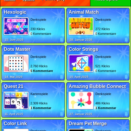
Hexologic
Animal Match
Denkspiele
Denkspiele
230 Klicks
272 Klicks
0 Kommentare
0 Kommentare
15. Juni 2026
28. Januar 2026
Dots Master
Color Strings
Denkspiele
Denkspiele
2.760 Klicks
521 Klicks
5 Kommentare
0 Kommentare
14. Mai 2025
15. April 2025
Quest 21
Amazing Bubble Connect
Kartenspiele
Denkspiele
2.309 Klicks
486 Klicks
1 Kommentar
1 Kommentar
11. April 2025
27. Januar 2025
Color Link
Dream Pet Merge