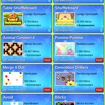
27. August 2018
29. März 2018
Table Shuffleboard
Shuffleboard
Lustige Sportspiele
Lustige Sportspiele
3.744 Klicks
13.435 Klicks
0 Kommentare
6 Kommentare
2. Januar 2018
18. August 2017
Animal Connect 4
Pomme Pomme
Blöcke löschen
Reaktionsspiele
11.467 Klicks
1.080 Klicks
0 Kommentare
0 Kommentare
30. November 2016
25. Januar 2016
Flash
Flash
Merge A Dot
Demolition Drifters
Denkspiele
Zerstörungsspiele
943 Klicks
1.154 Klicks
0 Kommentare
0 Kommentare
16. September 2015
24. August 2015
Flash
Flash
Avoid
Blicko
Koordination
Blöcke löschen