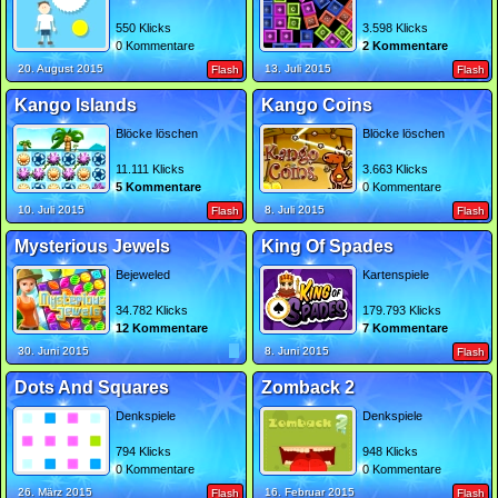
550 Klicks
3.598 Klicks
0 Kommentare
2 Kommentare
20. August 2015
13. Juli 2015
Flash
Flash
Kango Islands
Kango Coins
Blöcke löschen
Blöcke löschen
11.111 Klicks
3.663 Klicks
5 Kommentare
0 Kommentare
10. Juli 2015
8. Juli 2015
Flash
Flash
Mysterious Jewels
King Of Spades
Bejeweled
Kartenspiele
34.782 Klicks
179.793 Klicks
12 Kommentare
7 Kommentare
30. Juni 2015
8. Juni 2015
Flash
Dots And Squares
Zomback 2
Denkspiele
Denkspiele
794 Klicks
948 Klicks
0 Kommentare
0 Kommentare
26. März 2015
16. Februar 2015
Flash
Flash