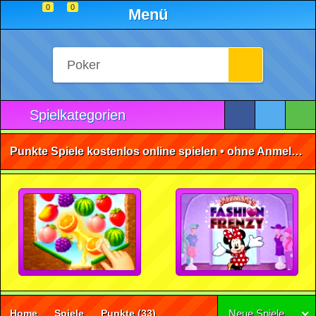
0
0
Menü
Spielkategorien
Punkte Spiele kostenlos online spielen • ohne Anmeldung 🕹️
Home
Spiele
Punkte
(33)
Neue Spiele