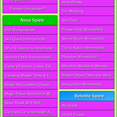
Hexa Rotate
Passwort vergessen?
Trio Mahjong
Neue Spiele
Sort Toys
Private Party Wimmelbild
4×4 Wortquadrate
Secret Room Wimmelbild
Sea Quest Unterschiede
Trip to Nature Wimmelbild
Art of Elegance Unterschiede
Phantom Wimmelbild
Ancient Paths Unterschiede
Mountain Weekend Wimmelbild
Game Of Goose Classic Edition
Hidden Object Detective Story
Camping Master Tents & Trees
Antiquitäten Wimmelbild
Snake And Ladders Classic
Magic Potion School For Witch
Beliebte Spiele
Wave Road 3D FRVR
Wortsalat
Car Eats Car Underwater Adventure FRVR
10×10 Classic