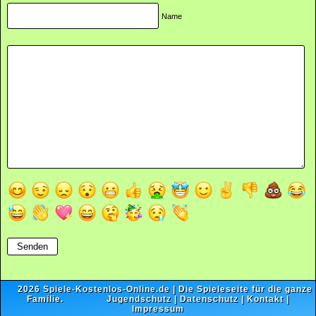
Name
2026
Spiele-Kostenlos-Online.de
| Die Spieleseite für die ganze
Familie.
Jugendschutz
|
Datenschutz
|
Kontakt
|
Impressum