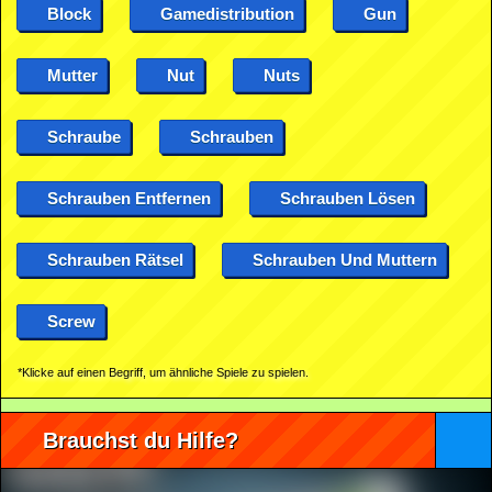
Block
Gamedistribution
Gun
Mutter
Nut
Nuts
Schraube
Schrauben
Schrauben Entfernen
Schrauben Lösen
Schrauben Rätsel
Schrauben Und Muttern
Screw
*Klicke auf einen Begriff, um ähnliche Spiele zu spielen.
Brauchst du Hilfe?