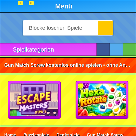
1
0
Menü
Spielkategorien
Gun Match Screw kostenlos online spielen • ohne Anmeldung 🕹️
Home
Puzzlespiele
Denkspiele
Gun Match Screw